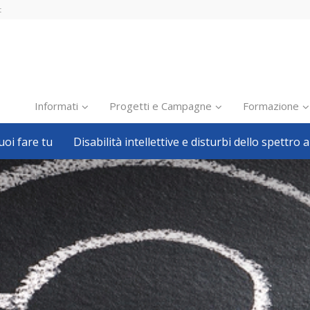
t
Informati
Progetti e Campagne
Formazione
oi fare tu
Disabilità intellettive e disturbi dello spettro a
Inclusione scolastica
Inclusione lavorativa
Notizie dalla FISH
Politiche sociali
Sport
Pillole
Formazione
Avvisi, bandi
Ricerca e Scienza
Welfare locale