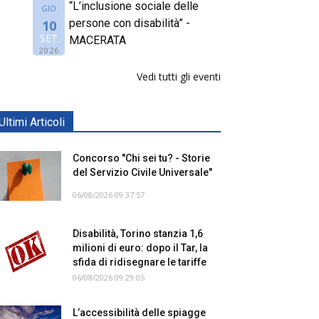
“L’inclusione sociale delle
GIO
persone con disabilità” -
10
SET
MACERATA
2026
Vedi tutti gli eventi
Ultimi Articoli
Concorso "Chi sei tu? - Storie
del Servizio Civile Universale"
06/08/2026 09:37:57
Disabilità, Torino stanzia 1,6
milioni di euro: dopo il Tar, la
sfida di ridisegnare le tariffe
06/08/2026 09:29:05
L’accessibilità delle spiagge