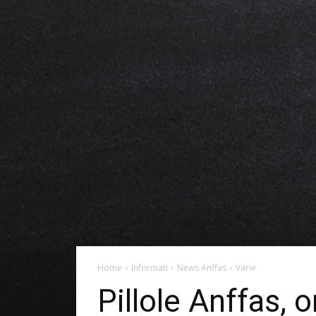
Home
Informati
News Anffas
Varie
Pillole Anffas, 