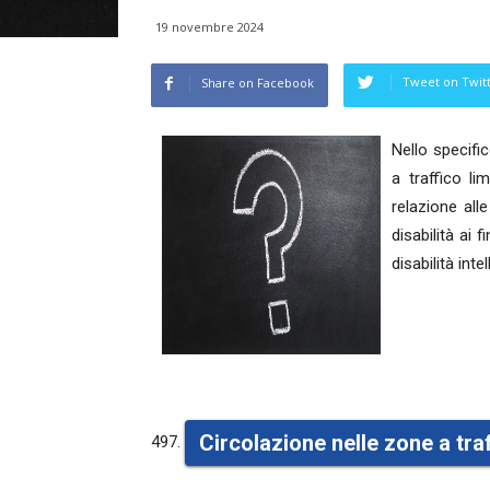
19 novembre 2024
Tweet on Twit
Share on Facebook
Nello specific
a traffico li
relazione alle
disabilità ai 
disabilità intel
Circolazione nelle zone a traf
497.