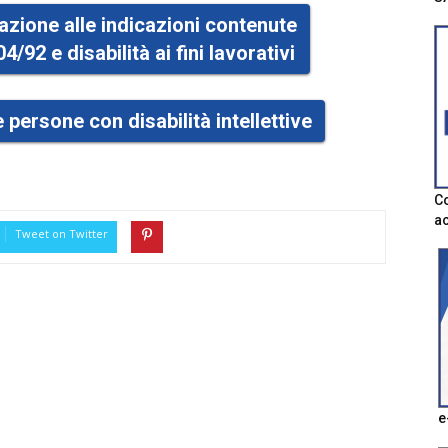
lazione alle indicazioni contenute
104/92 e disabilità ai fini lavorativi
 persone con disabilità intellettive
Co
ac
Tweet on Twitter
e