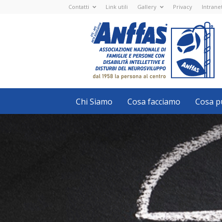
Contatti
Link utili
Gallery
Privacy
Intrane
Anffas
Nazionale
ETS
-
APS
-
Associazione
Nazionale
di
Famiglie
e
Persone
con
Chi Siamo
Cosa facciamo
Cosa pu
disabilità
intellettive
e
disturbi
del
neurosviluppo