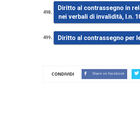
Diritto al contrassegno in re
.
498
nei verbali di invalidità, l.n. 
.
Diritto al contrassegno per le
499
CONDIVIDI
Share on Facebook