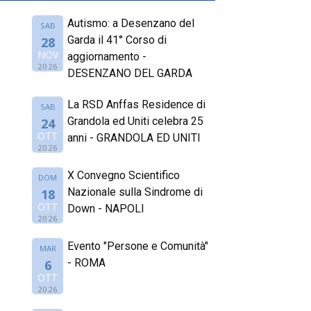
Autismo: a Desenzano del
SAB
Garda il 41° Corso di
28
NOV
aggiornamento -
2026
DESENZANO DEL GARDA
La RSD Anffas Residence di
SAB
Grandola ed Uniti celebra 25
24
OTT
anni - GRANDOLA ED UNITI
2026
X Convegno Scientifico
DOM
Nazionale sulla Sindrome di
18
OTT
Down - NAPOLI
2026
Evento "Persone e Comunità"
MAR
- ROMA
6
OTT
2026