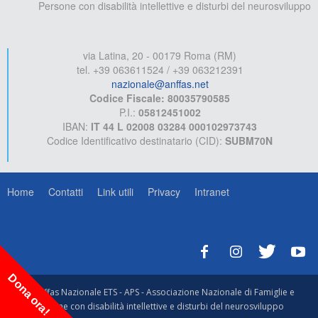
Persone con disabilità intellettive e disturbi del neurosviluppo
via Latina, 20 - 00179 Roma (RM)
tel. +39 063611524 / +39 063212391
nazionale@anffas.net
Codice Fiscale: 80035790585
P.I.:
05812451002
IBAN:
IT 44 L 02008 03284 000102973743
Codice Identificativo destinatario (CID):
SUBM70N
Home
Contatti
Link utili
Privacy
Intranet
Dona ora!
© Anffas Nazionale ETS - APS - Associazione Nazionale di Famiglie e
Persone con disabilità intellettive e disturbi del neurosviluppo