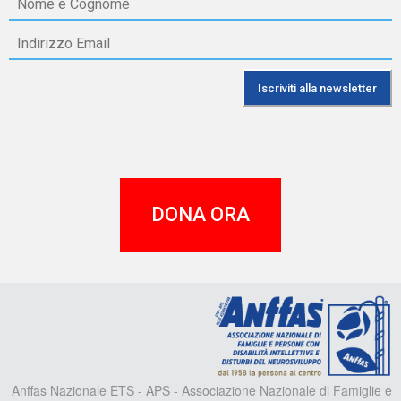
DONA ORA
A
Anffas Nazionale ETS - APS - Associazione Nazionale di Famiglie e