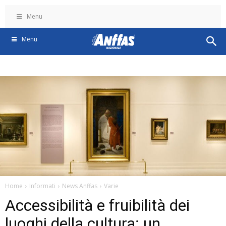
Menu
Menu
Home
Informati
News Anffas
Varie
Accessibilità e fruibilità dei
luoghi della cultura: un