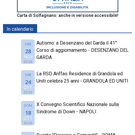
Carta di Solfagnano: anche in versione accessibile!
In calendario
Autismo: a Desenzano del Garda il 41°
SAB
Corso di aggiornamento - DESENZANO DEL
28
NOV
GARDA
2026
La RSD Anffas Residence di Grandola ed
SAB
Uniti celebra 25 anni - GRANDOLA ED UNITI
24
OTT
2026
X Convegno Scientifico Nazionale sulla
DOM
Sindrome di Down - NAPOLI
18
OTT
2026