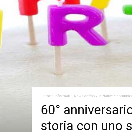
Home
Informati
News Anffas
Iniziative e comunica
60° anniversari
storia con uno s