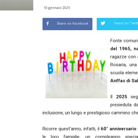
10 gennaio 2025
Tweet on Twit
Share on Facebook
Fonte comun
del 1965, n
ragazze con d
Rosaria, un
scuola elemen
Anffas di Sa
Il
2025
segn
presieduta 
inclusione, un lungo e prestigioso cammino che 
Ricorre quest’anno, infatti, il
60° anniversario
le loro famiglie, un compleanno speci