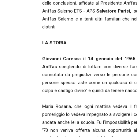
delle conclusioni, affidate al Presidente Anf
Anffas Salerno ETS - APS
Salvatore Parisi,
sa
Anffas Salerno e a tanti altri familiari che n
distinti
LA STORIA
Giovanni Caressa il 14 gennaio del 1965
Anffas
scegliendo di lottare con diverse fam
connotata da pregiudizi verso le persone con 
persone spesso viste come un qualcosa di cui
colpa e castigo divino” e quindi da tenere nascos
Maria Rosaria, che ogni mattina vedeva il f
pomeriggio lo vedeva impegnato a svolgere i c
andata anche lei a scuola. Fu l’impossibilità pe
’70 non veniva offerta alcuna opportunità ai 