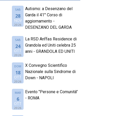
Autismo: a Desenzano del
SAB
Garda il 41° Corso di
28
NOV
aggiornamento -
2026
DESENZANO DEL GARDA
La RSD Anffas Residence di
SAB
Grandola ed Uniti celebra 25
24
OTT
anni - GRANDOLA ED UNITI
2026
X Convegno Scientifico
DOM
Nazionale sulla Sindrome di
18
OTT
Down - NAPOLI
2026
Evento "Persone e Comunità"
MAR
- ROMA
6
OTT
2026