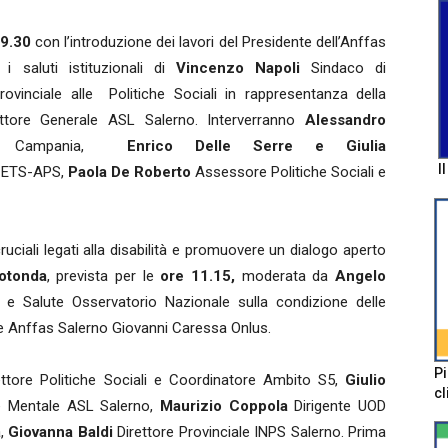
 9.30
con l’introduzione dei lavori del Presidente dell’Anffas
i saluti istituzionali di
Vincenzo Napoli
Sindaco di
ovinciale alle Politiche Sociali in rappresentanza della
ttore Generale ASL Salerno. Interverranno
Alessandro
fas Campania,
Enrico Delle Serre e Giulia
I
o ETS-APS,
Paola De Roberto
Assessore Politiche Sociali e
ciali legati alla disabilità e promuovere un dialogo aperto
rotonda
, prevista per le
ore 11.15,
moderata da
Angelo
 Salute Osservatorio Nazionale sulla condizione delle
e Anffas Salerno Giovanni Caressa Onlus.
Pi
ttore Politiche Sociali e Coordinatore Ambito S5,
Giulio
cl
te Mentale ASL Salerno,
Maurizio Coppola
Dirigente UOD
a,
Giovanna Baldi
Direttore Provinciale INPS Salerno. Prima