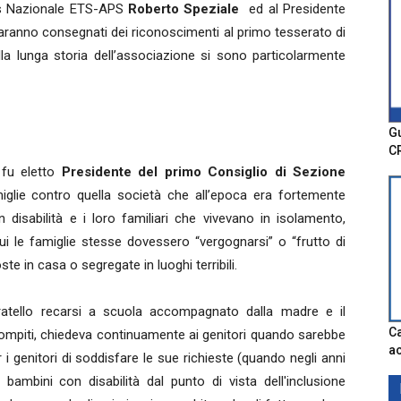
fas Nazionale ETS-APS
Roberto Speziale
ed al Presidente
ranno consegnati dei riconoscimenti al primo tesserato di
ella lunga storia dell’associazione si sono particolarmente
Gu
C
fu eletto
Presidente del primo Consiglio di Sezione
iglie contro quella società che all’epoca era fortemente
disabilità e i loro familiari che vivevano in isolamento,
 le famiglie stesse dovessero “vergognarsi” o “frutto di
te in casa o segregate in luoghi terribili.
ratello recarsi a scuola accompagnato dalla madre e il
Ca
ompiti, chiedeva continuamente ai genitori quando sarebbe
ac
r i genitori di soddisfare le sue richieste (quando negli anni
bambini con disabilità dal punto di vista dell'inclusione