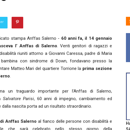
ter
icato stampa Anffas Salerno -
60 anni fa, il 14 gennaio
asceva l’ Anffas di Salerno
. Venti genitori di ragazzi e
isabilità riuniti attorno a Giovanni Caressa, padre di Maria
a bambina con sindrome di Down, fondavano presso la
tare Matteo Mari del quartiere Torrione la
prima sezione
lerno
.
a un traguardo importante per l’Anffas di Salerno,
da
Salvatore Parisi
, 60 anni di impegno, cambiamento ed
dalla nascita porta ad un risultato straordinario.
 di Anffas Salerno
al fianco delle persone con disabilità e
Ha
ale che sarà celebrato nello stesso giorno della
SA