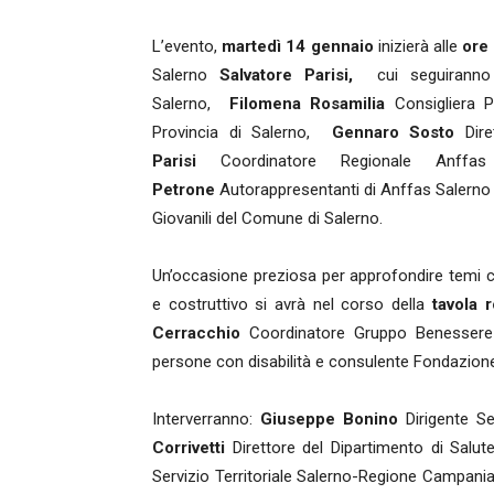
L’evento,
martedì 14 gennaio
inizierà alle
ore
Salerno
Salvatore Parisi,
cui seguiranno 
Salerno,
Filomena Rosamilia
Consigliera Pr
Provincia di Salerno,
Gennaro Sosto
Dire
Parisi
Coordinatore Regionale Anf
Petrone
Autorappresentanti di Anffas Salern
Giovanili del Comune di Salerno.
Un’occasione preziosa per approfondire temi cru
e costruttivo si avrà nel corso della
tavola 
Cerracchio
Coordinatore Gruppo Benessere e
persone con disabilità e consulente Fondazion
Interverranno:
Giuseppe Bonino
Dirigente Se
Corrivetti
Direttore del Dipartimento di Salu
Servizio Territoriale Salerno-Regione Campani