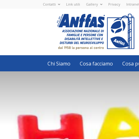
Contatti
Link utili
Gallery
Privacy
Intrane
Anffas
Nazionale
ETS
-
APS
-
Associazione
Nazionale
di
Famiglie
e
Persone
con
Chi Siamo
Cosa facciamo
Cosa pu
disabilità
intellettive
e
disturbi
del
neurosviluppo