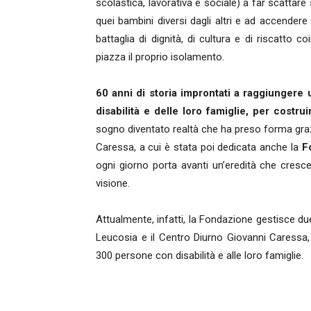
scolastica, lavorativa e sociale) a far scattar
quei bambini diversi dagli altri e ad accender
battaglia di dignità, di cultura e di riscatto c
piazza il proprio isolamento.
60 anni di storia improntati a raggiungere 
disabilità e delle loro famiglie, per costru
sogno diventato realtà che ha preso forma graz
Caressa, a cui è stata poi dedicata anche la
F
ogni giorno porta avanti un’eredità che cresc
visione.
Attualmente, infatti, la Fondazione gestisce due 
Leucosia e il Centro Diurno Giovanni Caressa, 
300 persone con disabilità e alle loro famiglie.