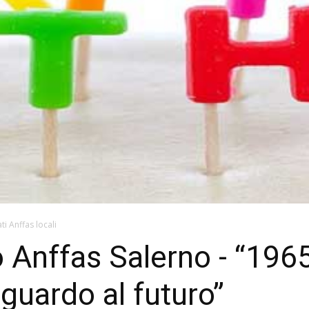
ti Anffas locali
o Anffas Salerno - “1965
guardo al futuro”