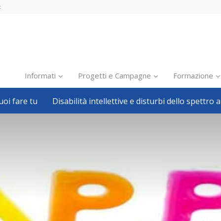
t
Informati
Progetti e Campagne
Formazione
oi fare tu
Disabilità intellettive e disturbi dello spettro a
Inclusione scolastica
Inclusione lavorativa
Notizie dalla FISH
Politiche sociali
Sport
Pillole
Formazione
Avvisi, bandi
Ricerca e Scienza
Welfare locale