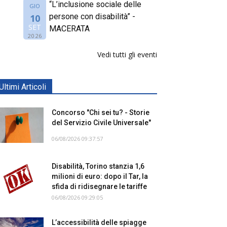
“L’inclusione sociale delle
GIO
persone con disabilità” -
10
SET
MACERATA
2026
Vedi tutti gli eventi
Ultimi Articoli
Concorso "Chi sei tu? - Storie
del Servizio Civile Universale"
06/08/2026 09:37:57
Disabilità, Torino stanzia 1,6
milioni di euro: dopo il Tar, la
sfida di ridisegnare le tariffe
06/08/2026 09:29:05
L’accessibilità delle spiagge