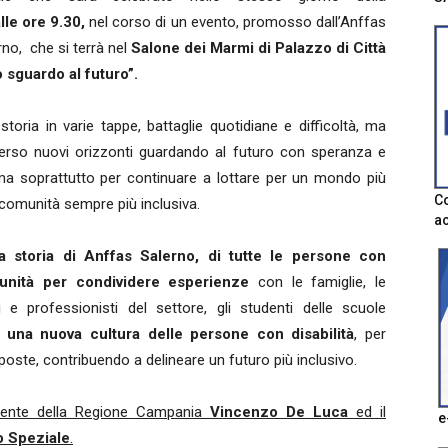
lle ore 9.30,
nel corso di un evento, promosso dall’Anffas
rno, che si terrà nel
Salone dei Marmi di Palazzo di Città
o sguardo al futuro”.
toria in varie tappe, battaglie quotidiane e difficoltà, ma
 verso nuovi orizzonti guardando al futuro con speranza e
, ma soprattutto per continuare a lottare per un mondo più
Co
a comunità sempre più inclusiva.
ac
la storia di Anffas Salerno, di tutte le persone con
unità per condividere esperienze
con le famiglie, le
rti e professionisti del settore, gli studenti delle scuole
 una nuova cultura delle persone con disabilità
, per
oste, contribuendo a delineare un futuro più inclusivo.
esidente della Regione Campania
Vincenzo De Luca
ed il
e
o Speziale
.