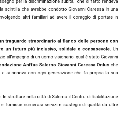
e sdegno per la discriminazione subita, che di fatto rendeva
e la scintilla che avrebbe condotto Giovanni Caressa in una
oinvolgendo altri familiari ad avere il coraggio di portare in
un traguardo straordinario al fianco delle persone con
ire un futuro più inclusivo, solidale e consapevole.
Un
ie all’impegno di un uomo visionario, qual è stato Giovanni
ondazione Anffas Salerno Giovanni Caressa Onlus
che
e e si rinnova con ogni generazione che fa propria la sua
le strutture nella città di Salerno il Centro di Riabilitazione
e fornisce numerosi servizi e sostegni di qualità da oltre