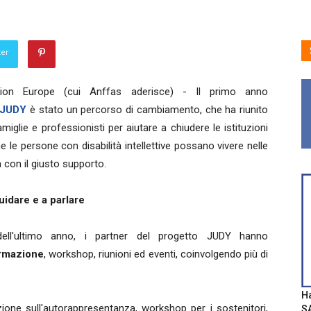
ter
sion Europe (cui Anffas aderisce) - Il primo anno
 JUDY
è stato un percorso di cambiamento, che ha riunito
amiglie e professionisti per aiutare a chiudere le istituzioni
e le persone con disabilità intellettive possano vivere nelle
 con il giusto supporto.
uidare e a parlare
ell'ultimo anno, i partner del progetto JUDY hanno
ormazione
, workshop, riunioni ed eventi, coinvolgendo più di
Ha
one sull'autorappresentanza, workshop per i sostenitori,
SA