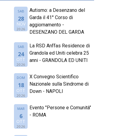
Autismo: a Desenzano del
SAB
Garda il 41° Corso di
28
NOV
aggiornamento -
2026
DESENZANO DEL GARDA
La RSD Anffas Residence di
SAB
Grandola ed Uniti celebra 25
24
OTT
anni - GRANDOLA ED UNITI
2026
X Convegno Scientifico
DOM
Nazionale sulla Sindrome di
18
OTT
Down - NAPOLI
2026
Evento "Persone e Comunità"
MAR
- ROMA
6
OTT
2026