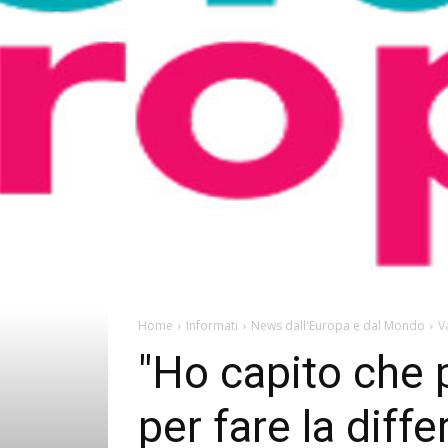
Home
Informati
News dall'Europa e dal Mondo
V
"Ho capito che po
per fare la diffe