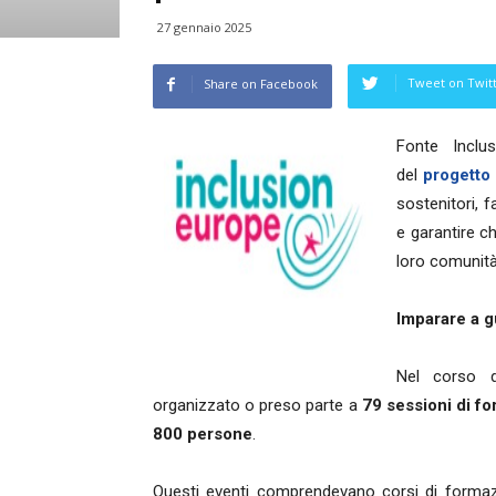
27 gennaio 2025
Tweet on Twit
Share on Facebook
Fonte Inclu
del
progetto
sostenitori, f
e garantire ch
loro comunità
Imparare a g
Nel corso d
organizzato o preso parte a
79 sessioni di f
800 persone
.
Questi eventi comprendevano corsi di formazi