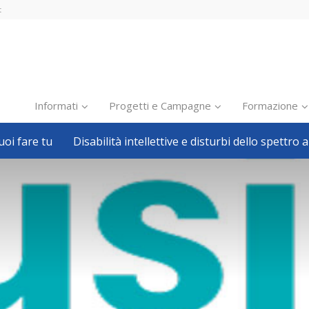
t
Informati
Progetti e Campagne
Formazione
oi fare tu
Disabilità intellettive e disturbi dello spettro a
Inclusione scolastica
Inclusione lavorativa
Notizie dalla FISH
Politiche sociali
Sport
Pillole
Formazione
Avvisi, bandi
Ricerca e Scienza
Welfare locale