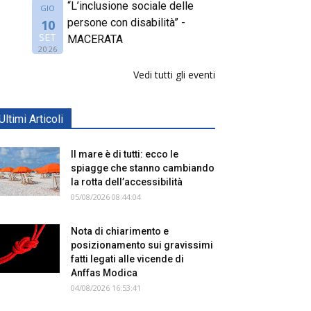
“L’inclusione sociale delle
GIO
persone con disabilità” -
10
SET
MACERATA
2026
Vedi tutti gli eventi
Ultimi Articoli
Il mare è di tutti: ecco le
spiagge che stanno cambiando
la rotta dell’accessibilità
05/08/2026 08:44:04
Nota di chiarimento e
posizionamento sui gravissimi
fatti legati alle vicende di
Anffas Modica
04/08/2026 16:53:41