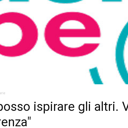
arie
sso ispirare gli altri. 
renza"