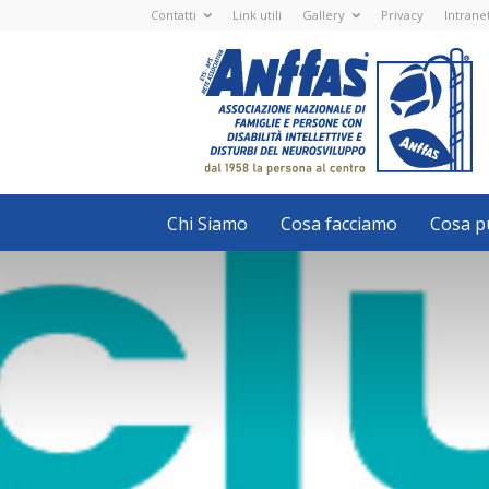
Contatti
Link utili
Gallery
Privacy
Intrane
Anffas
Nazionale
ETS
-
APS
-
Associazione
Nazionale
di
Famiglie
e
Persone
con
Chi Siamo
Cosa facciamo
Cosa pu
disabilità
intellettive
e
disturbi
del
neurosviluppo