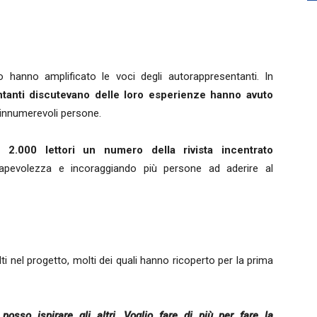
hanno amplificato le voci degli autorappresentanti. In
entanti discutevano delle loro esperienze hanno avuto
 innumerevoli persone.
e 2.000 lettori un numero della rivista incentrato
apevolezza e incoraggiando più persone ad aderire al
i nel progetto, molti dei quali hanno ricoperto per la prima
osso ispirare gli altri. Voglio fare di più per fare la