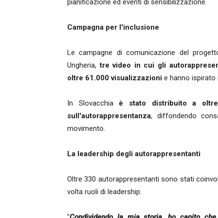
pianificazione ed eventi di sensibilizzazione.
Campagna per l'inclusione
Le campagne di comunicazione del progetto 
Ungheria,
tre video in cui gli autorappres
oltre 61.000 visualizzazioni
e hanno ispirato
In Slovacchia
è stato distribuito a oltr
sull'autorappresentanza
, diffondendo cons
movimento.
La leadership degli autorappresentanti
Oltre 330 autorappresentanti sono stati coinvolt
volta ruoli di leadership.
"
Condividendo la mia storia, ho capito che p