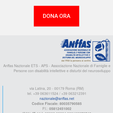
DONA ORA
A
Anffas Nazionale ETS - APS - Associazione Nazionale di Famiglie e
Persone con disabilità intellettive e disturbi del neurosviluppo
via Latina, 20 - 00179 Roma (RM)
tel. +39 063611524 / +39 063212391
nazionale@anffas.net
Codice Fiscale: 80035790585
P.I.:
05812451002