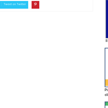
Tweet on Twitter
I
Pi
cl