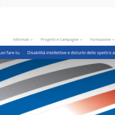
t
Informati
Progetti e Campagne
Formazione
oi fare tu
Disabilità intellettive e disturbi dello spettro a
Inclusione scolastica
Inclusione lavorativa
Notizie dalla FISH
Politiche sociali
Sport
Pillole
Formazione
Avvisi, bandi
Ricerca e Scienza
Welfare locale