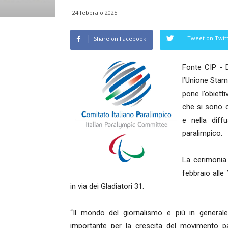
24 febbraio 2025
Tweet on Twit
Share on Facebook
Fonte CIP - D
l’Unione Stamp
pone l’obiett
che si sono c
e nella diff
paralimpico.
La cerimonia 
febbraio alle
in via dei Gladiatori 31.
“Il mondo del giornalismo e più in general
importante per la crescita del movimento p