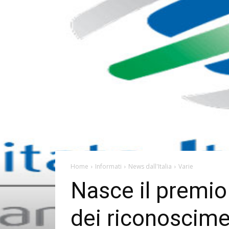
Home
Informati
News dall'Italia
Varie
Nasce il premio
dei riconoscimen