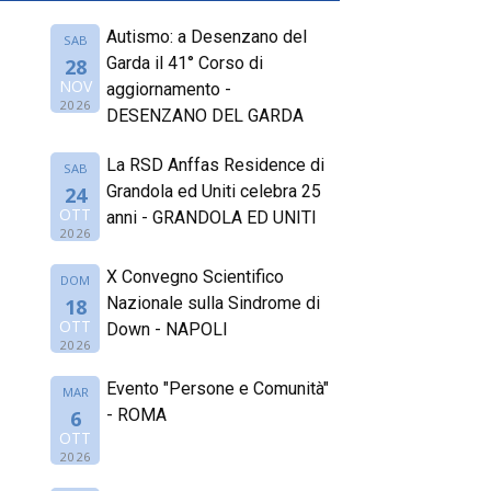
Autismo: a Desenzano del
SAB
Garda il 41° Corso di
28
NOV
aggiornamento -
2026
DESENZANO DEL GARDA
La RSD Anffas Residence di
SAB
Grandola ed Uniti celebra 25
24
OTT
anni - GRANDOLA ED UNITI
2026
X Convegno Scientifico
DOM
Nazionale sulla Sindrome di
18
OTT
Down - NAPOLI
2026
Evento "Persone e Comunità"
MAR
- ROMA
6
OTT
2026