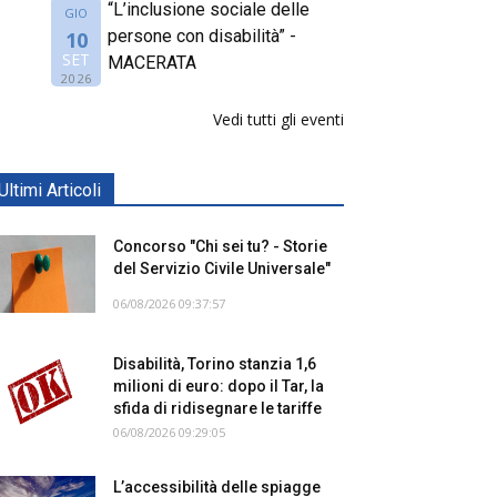
“L’inclusione sociale delle
GIO
persone con disabilità” -
10
SET
MACERATA
2026
Vedi tutti gli eventi
Ultimi Articoli
Concorso "Chi sei tu? - Storie
del Servizio Civile Universale"
06/08/2026 09:37:57
Disabilità, Torino stanzia 1,6
milioni di euro: dopo il Tar, la
sfida di ridisegnare le tariffe
06/08/2026 09:29:05
L’accessibilità delle spiagge