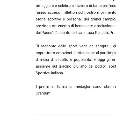
omaggiare e celebrare il lavoro di tante profes
hanno acceso i riflettori sul nostro movimento,
storie sportive e personali dei grandi campi
prezioso strumento di benessere e inclusione cap
del Paese”, è quanto dichiara Luca Pancalli, Pre
“Il racconto dello sport vede da sempre i gior
soprattutto emozioni. L’attenzione al paralimpism
di indici di ascolto e popolarità. E oggi gli e
assieme sul gradino più alto del podio”, sos
Sportiva Italiana.
I premi, in forma di medaglia, sono stati rea
Cramum.