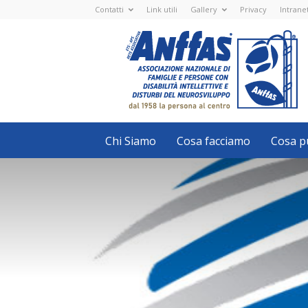
Contatti
Link utili
Gallery
Privacy
Intrane
Anffas
Nazionale
ETS
-
APS
-
Associazione
Nazionale
di
Famiglie
e
Persone
con
Chi Siamo
Cosa facciamo
Cosa pu
disabilità
intellettive
e
disturbi
del
neurosviluppo