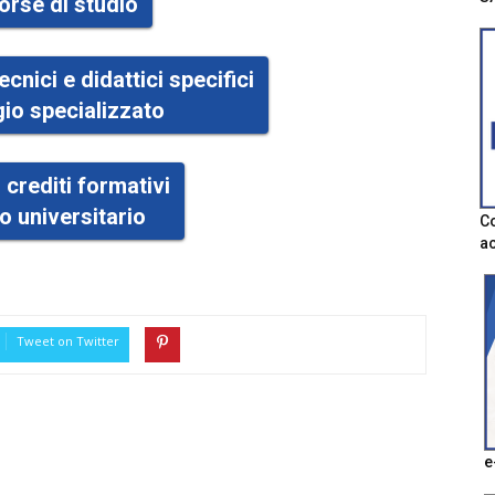
borse di studio
ecnici e didattici specifici
gio specializzato
 crediti formativi
o universitario
Co
ac
Tweet on Twitter
e