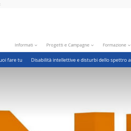
t
Informati
Progetti e Campagne
Formazione
oi fare tu
Disabilità intellettive e disturbi dello spettro a
Inclusione scolastica
Inclusione lavorativa
Notizie dalla FISH
Politiche sociali
Sport
Pillole
Formazione
Avvisi, bandi
Ricerca e Scienza
Welfare locale