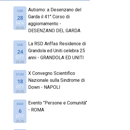
Autismo: a Desenzano del
SAB
Garda il 41° Corso di
28
NOV
aggiornamento -
2026
DESENZANO DEL GARDA
La RSD Anffas Residence di
SAB
Grandola ed Uniti celebra 25
24
OTT
anni - GRANDOLA ED UNITI
2026
X Convegno Scientifico
DOM
Nazionale sulla Sindrome di
18
OTT
Down - NAPOLI
2026
Evento "Persone e Comunità"
MAR
- ROMA
6
OTT
2026