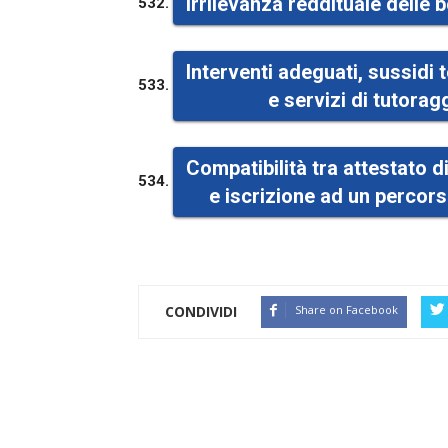
Irrilevanza reddituale delle 
532.
Interventi adeguati, sussidi t
533.
e servizi di tutorag
Compatibilità tra attestato di
534.
e iscrizione ad un percors
CONDIVIDI
Share on Facebook