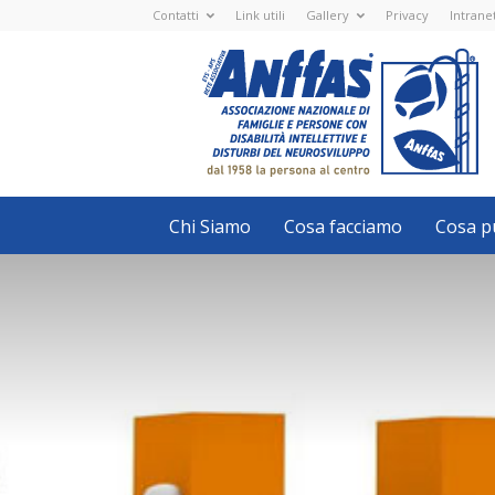
Contatti
Link utili
Gallery
Privacy
Intrane
Anffas
Nazionale
ETS
-
APS
-
Associazione
Nazionale
di
Famiglie
e
Persone
con
Chi Siamo
Cosa facciamo
Cosa pu
disabilità
intellettive
e
disturbi
del
neurosviluppo