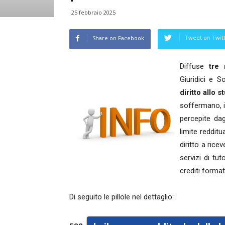
25 febbraio 2025
Tweet on Twit
Share on Facebook
Diffuse
tre 
Giuridici e 
diritto allo 
soffermano, in
percepite dag
limite redditu
diritto a ricev
servizi di tu
crediti format
Di seguito le pillole nel dettaglio: