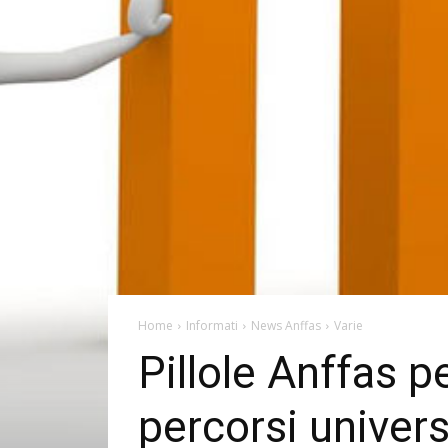
Home
Informati
News Anffas
Varie
Pillole Anffas pe
percorsi univers