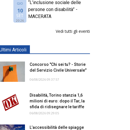
“L’inclusione sociale delle
GIO
persone con disabilità” -
10
SET
MACERATA
2026
Vedi tutti gli eventi
Ultimi Articoli
Concorso "Chi sei tu? - Storie
del Servizio Civile Universale"
06/08/2026 09:37:57
Disabilità, Torino stanzia 1,6
milioni di euro: dopo il Tar, la
sfida di ridisegnare le tariffe
06/08/2026 09:29:05
L’accessibilità delle spiagge