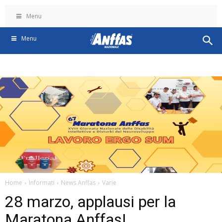
Menu
Menu
Home
Informati
News Anffas
Varie
28 marzo, applausi per la
Maratona Anffas!