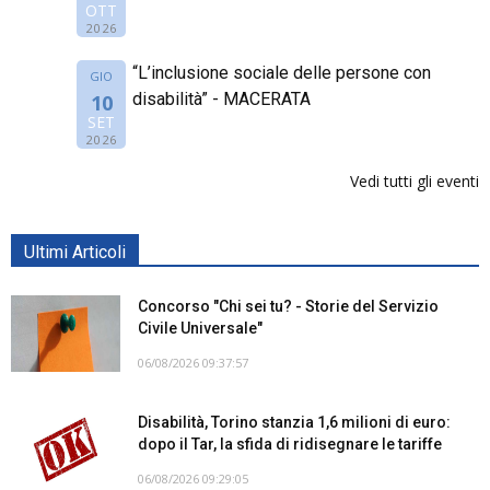
OTT
2026
“L’inclusione sociale delle persone con
GIO
disabilità” - MACERATA
10
SET
2026
Vedi tutti gli eventi
Ultimi Articoli
Concorso "Chi sei tu? - Storie del Servizio
Civile Universale"
06/08/2026 09:37:57
Disabilità, Torino stanzia 1,6 milioni di euro:
dopo il Tar, la sfida di ridisegnare le tariffe
06/08/2026 09:29:05