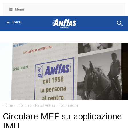
Menu
Menu
Home
Informati
News Anffas
Formazione
Circolare MEF su applicazione
IMU