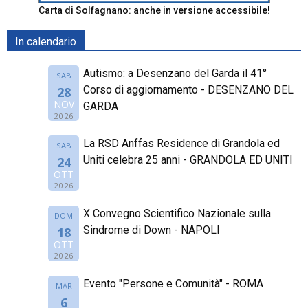
Carta di Solfagnano: anche in versione accessibile!
In calendario
Autismo: a Desenzano del Garda il 41°
SAB
Corso di aggiornamento - DESENZANO DEL
28
NOV
GARDA
2026
La RSD Anffas Residence di Grandola ed
SAB
Uniti celebra 25 anni - GRANDOLA ED UNITI
24
OTT
2026
X Convegno Scientifico Nazionale sulla
DOM
Sindrome di Down - NAPOLI
18
OTT
2026
Evento "Persone e Comunità" - ROMA
MAR
6