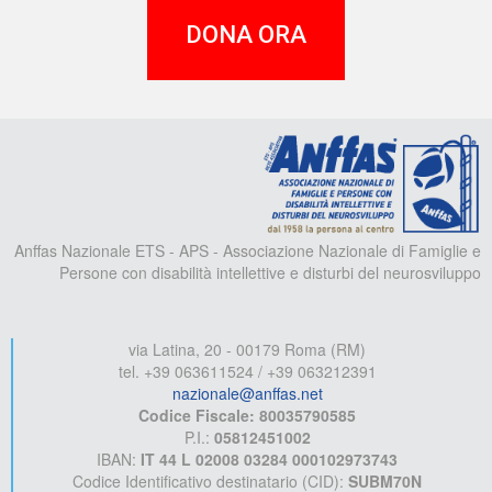
DONA ORA
A
Anffas Nazionale ETS - APS - Associazione Nazionale di Famiglie e
Persone con disabilità intellettive e disturbi del neurosviluppo
via Latina, 20 - 00179 Roma (RM)
tel. +39 063611524 / +39 063212391
nazionale@anffas.net
Codice Fiscale: 80035790585
P.I.:
05812451002
IBAN:
IT 44 L 02008 03284 000102973743
Codice Identificativo destinatario (CID):
SUBM70N