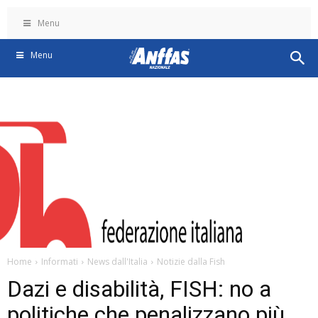
Menu
Menu
Home
Informati
News dall'Italia
Notizie dalla Fish
Dazi e disabilità, FISH: no a
politiche che penalizzano più