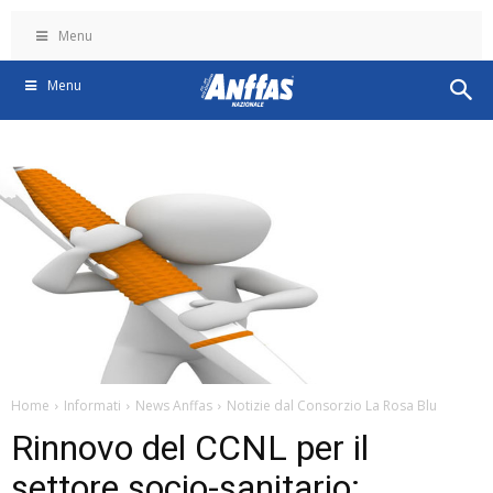
Menu
Menu
Home
Informati
News Anffas
Notizie dal Consorzio La Rosa Blu
Rinnovo del CCNL per il
settore socio-sanitario: