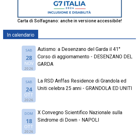
Carta di Solfagnano: anche in versione accessibile!
In calendario
Autismo: a Desenzano del Garda il 41°
SAB
Corso di aggiornamento - DESENZANO DEL
28
NOV
GARDA
2026
La RSD Anffas Residence di Grandola ed
SAB
Uniti celebra 25 anni - GRANDOLA ED UNITI
24
OTT
2026
X Convegno Scientifico Nazionale sulla
DOM
Sindrome di Down - NAPOLI
18
OTT
2026