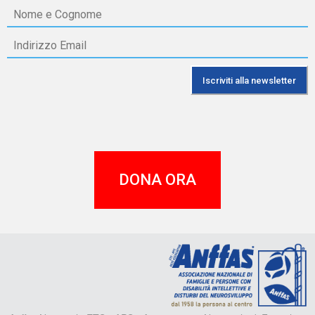
DONA ORA
A