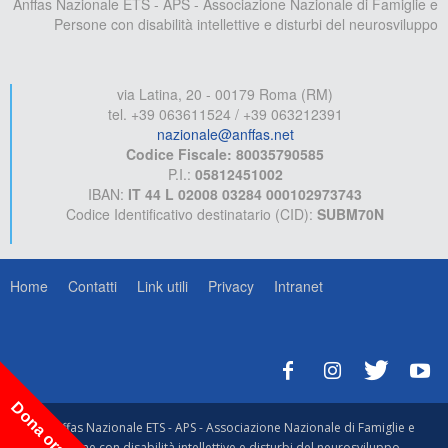
Anffas Nazionale ETS - APS - Associazione Nazionale di Famiglie e
Persone con disabilità intellettive e disturbi del neurosviluppo
via Latina, 20 - 00179 Roma (RM)
tel. +39 063611524 / +39 063212391
nazionale@anffas.net
Codice Fiscale: 80035790585
P.I.:
05812451002
IBAN:
IT 44 L 02008 03284 000102973743
Codice Identificativo destinatario (CID):
SUBM70N
Home
Contatti
Link utili
Privacy
Intranet
Dona ora!
© Anffas Nazionale ETS - APS - Associazione Nazionale di Famiglie e
Persone con disabilità intellettive e disturbi del neurosviluppo