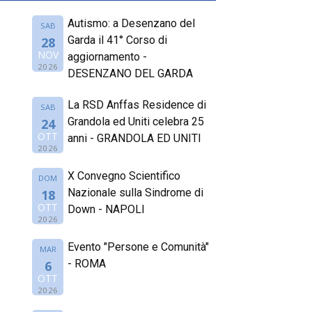
Autismo: a Desenzano del
SAB
Garda il 41° Corso di
28
NOV
aggiornamento -
2026
DESENZANO DEL GARDA
La RSD Anffas Residence di
SAB
Grandola ed Uniti celebra 25
24
OTT
anni - GRANDOLA ED UNITI
2026
X Convegno Scientifico
DOM
Nazionale sulla Sindrome di
18
OTT
Down - NAPOLI
2026
Evento "Persone e Comunità"
MAR
- ROMA
6
OTT
2026