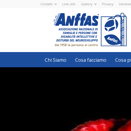
Contatti
Link utili
Gallery
Privacy
Intrane
Anffas
Nazionale
ETS
-
APS
-
Associazione
Nazionale
di
Famiglie
e
Persone
con
Chi Siamo
Cosa facciamo
Cosa pu
disabilità
intellettive
e
disturbi
del
neurosviluppo