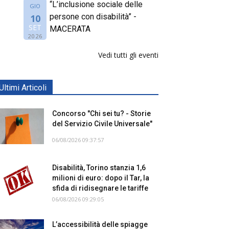
“L’inclusione sociale delle
GIO
persone con disabilità” -
10
SET
MACERATA
2026
Vedi tutti gli eventi
Ultimi Articoli
Concorso "Chi sei tu? - Storie
del Servizio Civile Universale"
06/08/2026 09:37:57
Disabilità, Torino stanzia 1,6
milioni di euro: dopo il Tar, la
sfida di ridisegnare le tariffe
06/08/2026 09:29:05
L’accessibilità delle spiagge