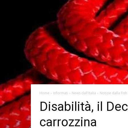
Home
Informati
News dall'Italia
Notizie dalla Fish
Disabilità, il D
carrozzina