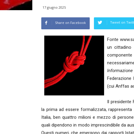
17 giugno 2025
Tweet on Twit
Share on Facebook
Fonte www.san
un cittadino
componente 
necessar
Informazione
Federazione I
(cui Anffas a
Il presidente
la prima ad essere formalizzata, rappresenta 
Italia, ben quattro milioni e mezzo di person
quali dipendono in modo imprescindibile da ausil
Questi numeri, che emergono dai rapporti Istat e