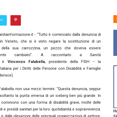
ter
itainformazione.it - “Tutto è cominciato dalla denuncia di
 in Veneto, che si è visto negare la sostituzione di un
della sua carrozzina, un pezzo che doveva essere
iamente cambiato”. A raccontarlo a
Sanità
è
Vincenzo Falabella
, presidente della FISH – la
taliana per i Diritti delle Persone con Disabilità e Famiglie
derisce).
 Falabella non usa mezzi termini: “Questa denuncia, seppur
soltanto la punta emersa di un iceberg ben più grande. In
e convivono con una forma di disabilità grave, molte delle
i e presìdi sanitari per la loro quotidianità e sopravvivenza.
Ha
 dalle rilevazioni delle principali organizzazioni di settore,
SA