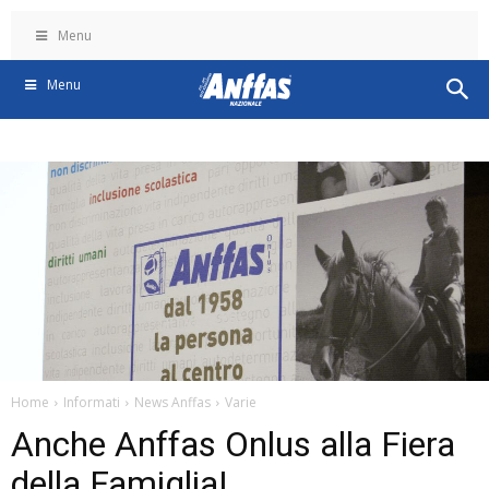
Menu
Menu
Home
Informati
News Anffas
Varie
Anche Anffas Onlus alla Fiera
della Famiglia!