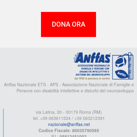
DONA ORA
A
Anffas Nazionale ETS - APS - Associazione Nazionale di Famiglie e
Persone con disabilità intellettive e disturbi del neurosviluppo
via Latina, 20 - 00179 Roma (RM)
tel. +39 063611524 / +39 063212391
nazionale@anffas.net
Codice Fiscale: 80035790585
P.I.:
05812451002