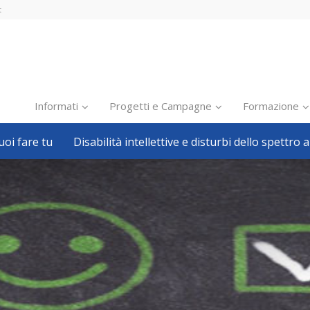
t
Informati
Progetti e Campagne
Formazione
oi fare tu
Disabilità intellettive e disturbi dello spettro a
Inclusione scolastica
Inclusione lavorativa
Notizie dalla FISH
Politiche sociali
Sport
Pillole
Formazione
Avvisi, bandi
Ricerca e Scienza
Welfare locale