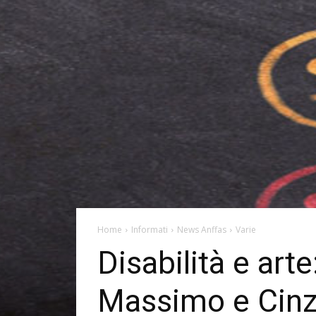
Home
Informati
News Anffas
Varie
Disabilità e arte
Massimo e Cinzia