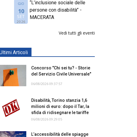
“L’inclusione sociale delle
GIO
persone con disabilità” -
10
SET
MACERATA
2026
Vedi tutti gli eventi
Ultimi Articoli
Concorso "Chi sei tu? - Storie
del Servizio Civile Universale"
06/08/2026 09:37:57
Disabilità, Torino stanzia 1,6
milioni di euro: dopo il Tar, la
sfida di ridisegnare le tariffe
06/08/2026 09:29:05
L’accessibilità delle spiagge