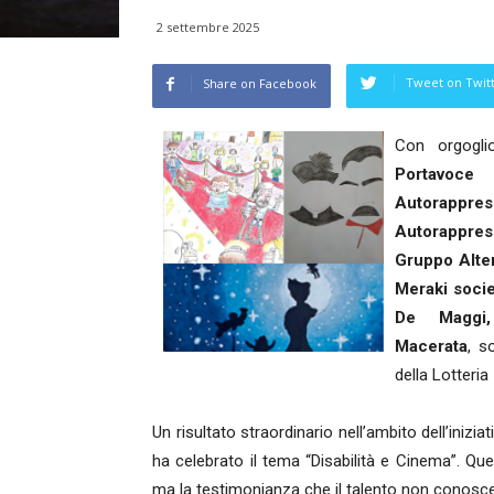
2 settembre 2025
Tweet on Twit
Share on Facebook
Con orgogl
Portavoc
Autorappre
Autorapprese
Gruppo Alter
Meraki soci
De Maggi,
Macerata
, s
della Lotteria 
Un risultato straordinario nell’ambito dell’ini
ha celebrato il tema “Disabilità e Cinema”. Qu
ma la testimonianza che il talento non conosce b