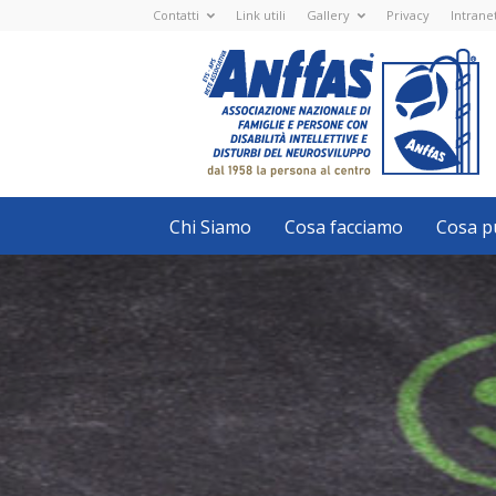
Contatti
Link utili
Gallery
Privacy
Intrane
Anffas
Nazionale
ETS
-
APS
-
Associazione
Nazionale
di
Famiglie
e
Persone
con
Chi Siamo
Cosa facciamo
Cosa pu
disabilità
intellettive
e
disturbi
del
neurosviluppo