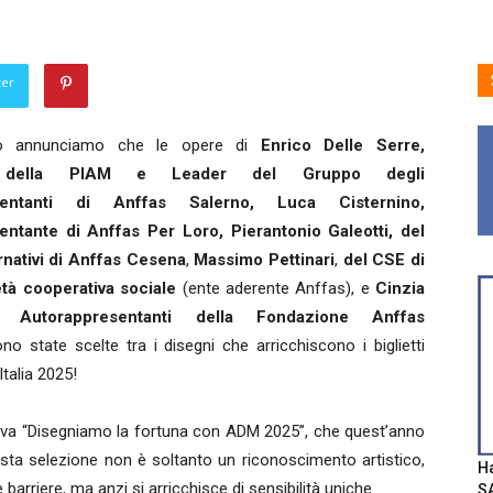
ter
io annunciamo che le opere di
Enrico Delle Serre,
e della PIAM e Leader del Gruppo degli
sentanti di Anffas Salerno, Luca Cisternino,
ntante di Anffas Per Loro, Pierantonio Galeotti, del
nativi di Anffas Cesena
,
Massimo Pettinari
,
del CSE di
età cooperativa sociale
(ente aderente Anffas), e
Cinzia
 Autorappresentanti della Fondazione Anffas
ono state scelte tra i disegni che arricchiscono i biglietti
Italia 2025!
ziativa “Disegniamo la fortuna con ADM 2025”, che quest’anno
esta selezione non è soltanto un riconoscimento artistico,
Ha
arriere, ma anzi si arricchisce di sensibilità uniche.
SA