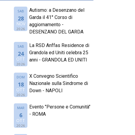
Autismo: a Desenzano del
SAB
Garda il 41° Corso di
28
NOV
aggiornamento -
2026
DESENZANO DEL GARDA
La RSD Anffas Residence di
SAB
Grandola ed Uniti celebra 25
24
OTT
anni - GRANDOLA ED UNITI
2026
X Convegno Scientifico
DOM
Nazionale sulla Sindrome di
18
OTT
Down - NAPOLI
2026
Evento "Persone e Comunità"
MAR
- ROMA
6
OTT
2026