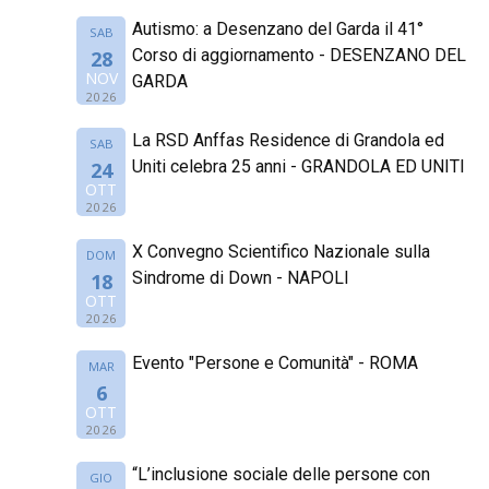
Autismo: a Desenzano del Garda il 41°
SAB
Corso di aggiornamento - DESENZANO DEL
28
NOV
GARDA
2026
La RSD Anffas Residence di Grandola ed
SAB
Uniti celebra 25 anni - GRANDOLA ED UNITI
24
OTT
2026
X Convegno Scientifico Nazionale sulla
DOM
Sindrome di Down - NAPOLI
18
OTT
2026
Evento "Persone e Comunità" - ROMA
MAR
6
OTT
2026
“L’inclusione sociale delle persone con
GIO