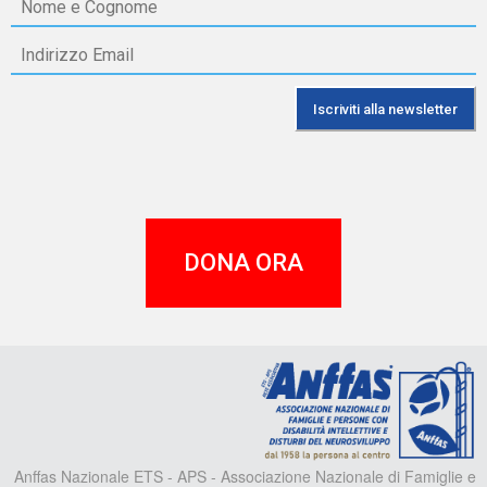
DONA ORA
A
Anffas Nazionale ETS - APS - Associazione Nazionale di Famiglie e