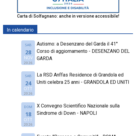
Carta di Solfagnano: anche in versione accessibile!
In calendario
Autismo: a Desenzano del Garda il 41°
SAB
Corso di aggiornamento - DESENZANO DEL
28
NOV
GARDA
2026
La RSD Anffas Residence di Grandola ed
SAB
Uniti celebra 25 anni - GRANDOLA ED UNITI
24
OTT
2026
X Convegno Scientifico Nazionale sulla
DOM
Sindrome di Down - NAPOLI
18
OTT
2026