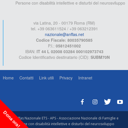
Persone con disabilità intellettive e disturbi del neurosviluppo
via Latina, 20 - 00179 Roma (RM)
tel. +39 063611524 / +39 063212391
nazionale@anffas.net
Codice Fiscale: 80035790585
P.I.:
05812451002
IBAN:
IT 44 L 02008 03284 000102973743
Codice Identificativo destinatario (CID):
SUBM70N
Home
Contatti
Link utili
Privacy
Intranet
Dona ora!
© Anffas Nazionale ETS - APS - Associazione Nazionale di Famiglie e
Persone con disabilità intellettive e disturbi del neurosviluppo