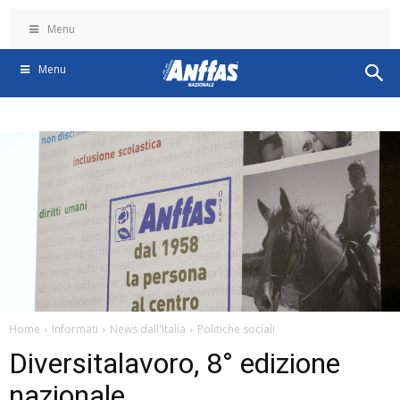
Menu
Menu
Home
Informati
News dall'Italia
Politiche sociali
Diversitalavoro, 8° edizione
nazionale