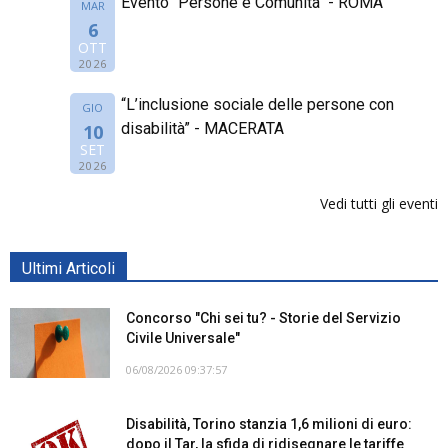
Evento "Persone e Comunità" - ROMA
MAR
6
OTT
2026
“L’inclusione sociale delle persone con
GIO
disabilità” - MACERATA
10
SET
2026
Vedi tutti gli eventi
Ultimi Articoli
Concorso "Chi sei tu? - Storie del Servizio
Civile Universale"
06/08/2026 09:37:57
Disabilità, Torino stanzia 1,6 milioni di euro:
dopo il Tar, la sfida di ridisegnare le tariffe