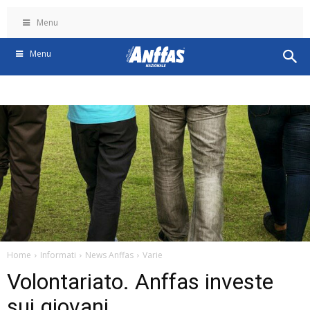
Menu
Menu
Home
Informati
News Anffas
Varie
Volontariato. Anffas investe
sui giovani