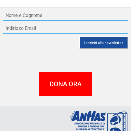
DONA ORA
A