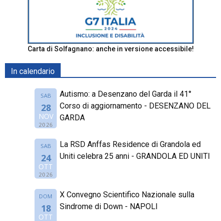
Carta di Solfagnano: anche in versione accessibile!
In calendario
Autismo: a Desenzano del Garda il 41°
SAB
Corso di aggiornamento - DESENZANO DEL
28
NOV
GARDA
2026
La RSD Anffas Residence di Grandola ed
SAB
Uniti celebra 25 anni - GRANDOLA ED UNITI
24
OTT
2026
X Convegno Scientifico Nazionale sulla
DOM
Sindrome di Down - NAPOLI
18
OTT