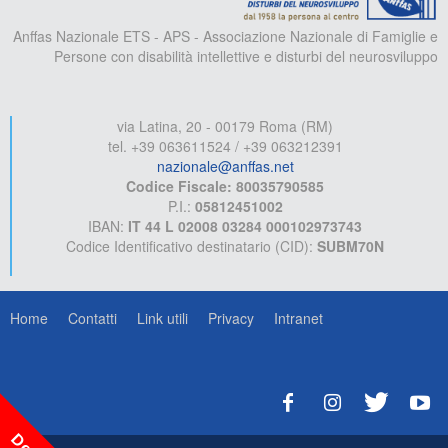
Anffas Nazionale ETS - APS - Associazione Nazionale di Famiglie e
Persone con disabilità intellettive e disturbi del neurosviluppo
via Latina, 20 - 00179 Roma (RM)
tel. +39 063611524 / +39 063212391
nazionale@anffas.net
Codice Fiscale: 80035790585
P.I.:
05812451002
IBAN:
IT 44 L 02008 03284 000102973743
Codice Identificativo destinatario (CID):
SUBM70N
Home
Contatti
Link utili
Privacy
Intranet