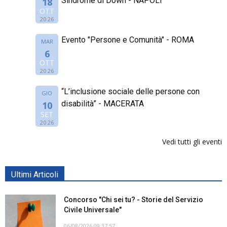
Sindrome di Down - NAPOLI
18
OTT
2026
Evento "Persone e Comunità" - ROMA
MAR
6
OTT
2026
“L’inclusione sociale delle persone con
GIO
disabilità” - MACERATA
10
SET
2026
Vedi tutti gli eventi
Ultimi Articoli
Concorso "Chi sei tu? - Storie del Servizio
Civile Universale"
06/08/2026 09:37:57