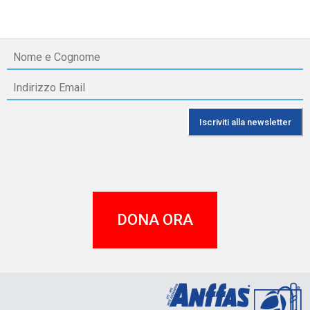
DONA ORA
A