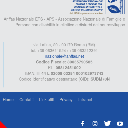
Anffas Nazionale ETS - APS - Associazione Nazionale di Famiglie e
Persone con disabilità intellettive e disturbi del neurosviluppo
via Latina, 20 - 00179 Roma (RM)
tel. +39 063611524 / +39 063212391
nazionale@anffas.net
Codice Fiscale: 80035790585
P.I.:
05812451002
IBAN:
IT 44 L 02008 03284 000102973743
Codice Identificativo destinatario (CID):
SUBM70N
Home
Contatti
Link utili
Privacy
Intranet