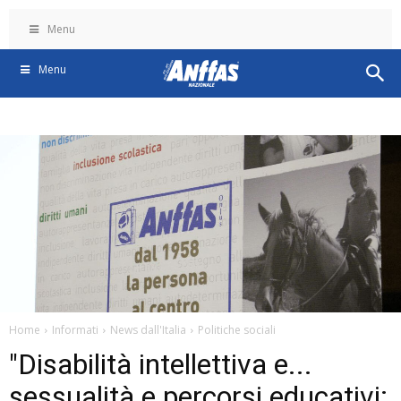
Menu
Menu
Home
Informati
News dall'Italia
Politiche sociali
"Disabilità intellettiva e...
sessualità e percorsi educativi: