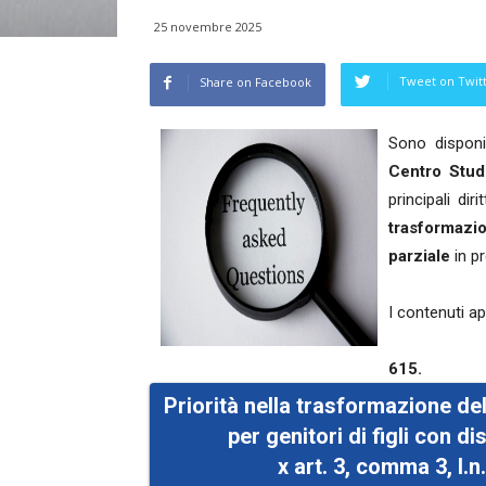
25 novembre 2025
Tweet on Twit
Share on Facebook
Sono disponib
Centro Studi
principali dir
trasformazi
parziale
in pr
I contenuti a
615.
Priorità nella trasformazione de
per genitori di figli con di
x art. 3, comma 3, l.n