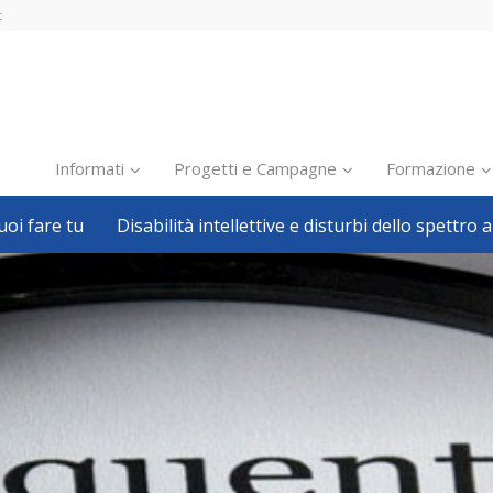
t
Informati
Progetti e Campagne
Formazione
oi fare tu
Disabilità intellettive e disturbi dello spettro a
Inclusione scolastica
Inclusione lavorativa
Notizie dalla FISH
Politiche sociali
Sport
Pillole
Formazione
Avvisi, bandi
Ricerca e Scienza
Welfare locale