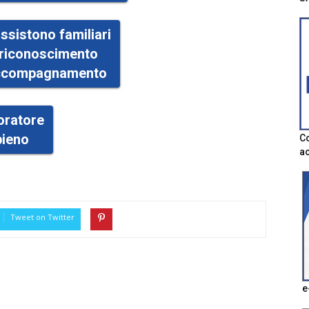
assistono familiari
n riconoscimento
 accompagnamento
voratore
pieno
Co
ac
Tweet on Twitter
e