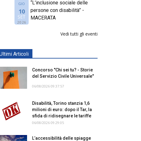
“L’inclusione sociale delle
GIO
persone con disabilità” -
10
SET
MACERATA
2026
Vedi tutti gli eventi
Ultimi Articoli
Concorso "Chi sei tu? - Storie
del Servizio Civile Universale"
06/08/2026 09:37:57
Disabilità, Torino stanzia 1,6
milioni di euro: dopo il Tar, la
sfida di ridisegnare le tariffe
06/08/2026 09:29:05
L’accessibilità delle spiagge