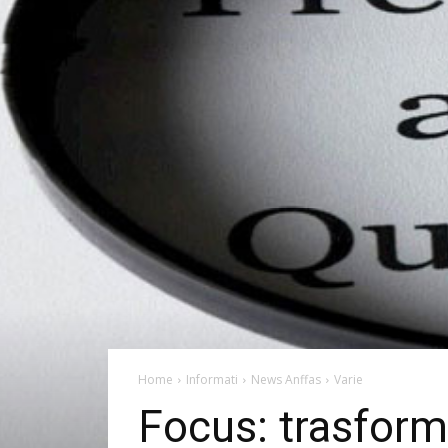
Home
Informati
News Anffas
Varie
Focus: trasforma