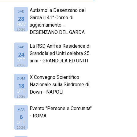
Autismo: a Desenzano del
SAB
Garda il 41° Corso di
28
NOV
aggiornamento -
2026
DESENZANO DEL GARDA
La RSD Anffas Residence di
SAB
Grandola ed Uniti celebra 25
24
OTT
anni - GRANDOLA ED UNITI
2026
X Convegno Scientifico
DOM
Nazionale sulla Sindrome di
18
OTT
Down - NAPOLI
2026
Evento "Persone e Comunità"
MAR
- ROMA
6
OTT
2026