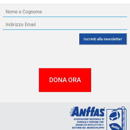
DONA ORA
A