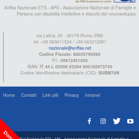
Anffas Nazionale ETS - APS - Associazione Nazionale di Famiglie e
Persone con disabilità intellettive e disturbi del neurosviluppo
via Latina, 20 - 00179 Roma (RM)
tel. +39 063611524 / +39 063212391
nazionale@anffas.net
Codice Fiscale: 80035790585
P.I.:
05812451002
IBAN:
IT 44 L 02008 03284 000102973743
Codice Identificativo destinatario (CID):
SUBM70N
Home
Contatti
Link utili
Privacy
Intranet
© Anffas Nazionale ETS - APS - Associazione Nazionale di Famiglie e