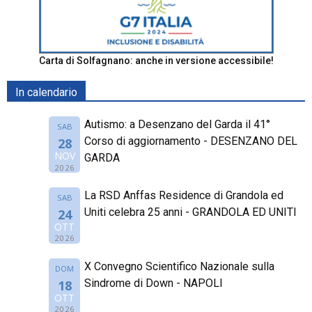
Carta di Solfagnano: anche in versione accessibile!
In calendario
Autismo: a Desenzano del Garda il 41°
SAB
Corso di aggiornamento - DESENZANO DEL
28
NOV
GARDA
2026
La RSD Anffas Residence di Grandola ed
SAB
Uniti celebra 25 anni - GRANDOLA ED UNITI
24
OTT
2026
X Convegno Scientifico Nazionale sulla
DOM
Sindrome di Down - NAPOLI
18
OTT
2026