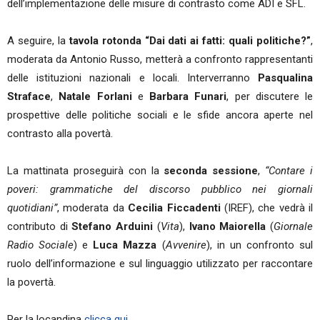
dell’implementazione delle misure di contrasto come ADI e SFL.
A seguire, la
tavola rotonda “Dai dati ai fatti: quali politiche?”
,
moderata da Antonio Russo, metterà a confronto rappresentanti
delle istituzioni nazionali e locali. Interverranno
Pasqualina
Straface
,
Natale Forlani
e
Barbara Funari
, per discutere le
prospettive delle politiche sociali e le sfide ancora aperte nel
contrasto alla povertà.
La mattinata proseguirà con la
seconda sessione
,
“Contare i
poveri: grammatiche del discorso pubblico nei giornali
quotidiani”
, moderata da
Cecilia Ficcadenti
(IREF), che vedrà il
contributo di
Stefano Arduini
(
Vita
),
Ivano Maiorella
(
Giornale
Radio Sociale
) e
Luca Mazza
(
Avvenire
), in un confronto sul
ruolo dell’informazione e sul linguaggio utilizzato per raccontare
la povertà.
Per la locandina
clicca qui