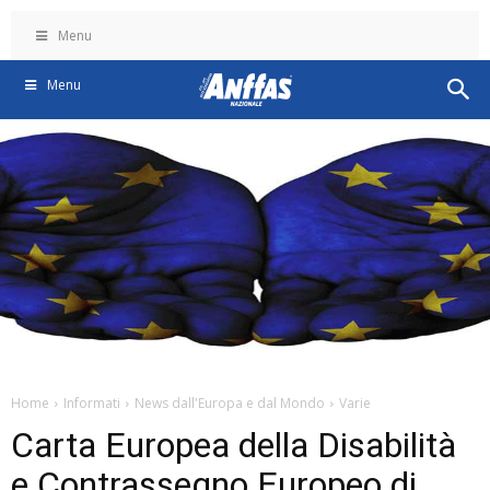
Menu
Menu
Home
Informati
News dall'Europa e dal Mondo
Varie
Carta Europea della Disabilità
e Contrassegno Europeo di