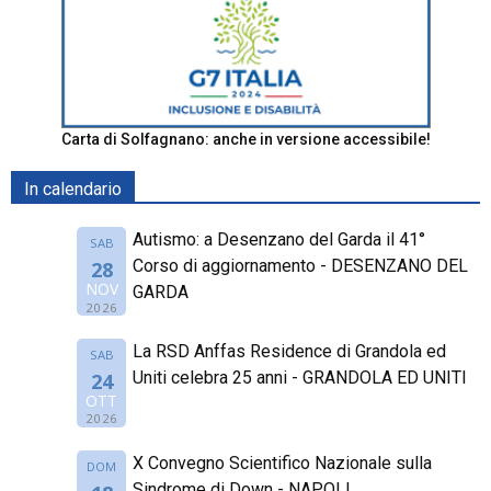
Carta di Solfagnano: anche in versione accessibile!
In calendario
Autismo: a Desenzano del Garda il 41°
SAB
Corso di aggiornamento - DESENZANO DEL
28
NOV
GARDA
2026
La RSD Anffas Residence di Grandola ed
SAB
Uniti celebra 25 anni - GRANDOLA ED UNITI
24
OTT
2026
X Convegno Scientifico Nazionale sulla
DOM
Sindrome di Down - NAPOLI