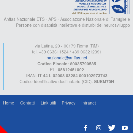
Anffas Nazionale ETS - APS - Associazione Nazionale di Famiglie e
Persone con disabilità intellettive e disturbi del neurosviluppo
via Latina, 20 - 00179 Roma (RM)
tel. +39 063611524 / +39 063212391
nazionale@anffas.net
Codice Fiscale: 80035790585
P.I.:
05812451002
IBAN:
IT 44 L 02008 03284 000102973743
Codice Identificativo destinatario (CID):
SUBM70N
Home
Contatti
Link utili
Privacy
Intranet