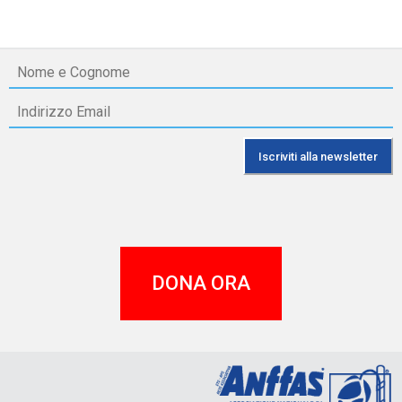
DONA ORA
A