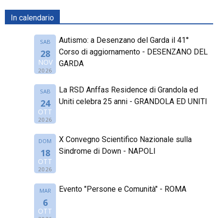
In calendario
Autismo: a Desenzano del Garda il 41°
SAB
Corso di aggiornamento - DESENZANO DEL
28
NOV
GARDA
2026
La RSD Anffas Residence di Grandola ed
SAB
Uniti celebra 25 anni - GRANDOLA ED UNITI
24
OTT
2026
X Convegno Scientifico Nazionale sulla
DOM
Sindrome di Down - NAPOLI
18
OTT
2026
Evento "Persone e Comunità" - ROMA
MAR
6
OTT