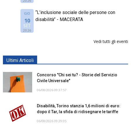
2026
“L’inclusione sociale delle persone con
GIO
disabilità” - MACERATA
10
SET
2026
Vedi tutti gli eventi
Ultimi Articoli
Concorso "Chi sei tu? - Storie del Servizio
Civile Universale"
06/08/2026 09:37:57
Disabilità, Torino stanzia 1,6 milioni di euro:
dopo il Tar, la sfida di ridisegnare le tariffe
06/08/2026 09:29:05