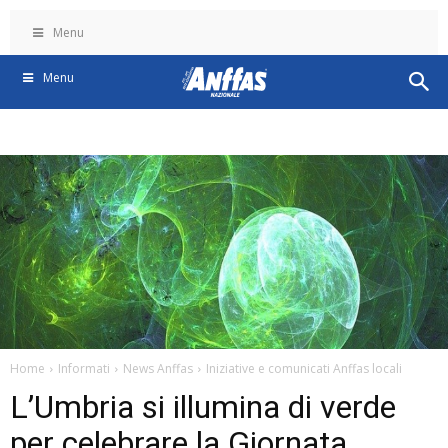
Menu
Menu
Home
Informati
News Anffas
Iniziative e comunicati Anffas locali
L’Umbria si illumina di verde
per celebrare la Giornata