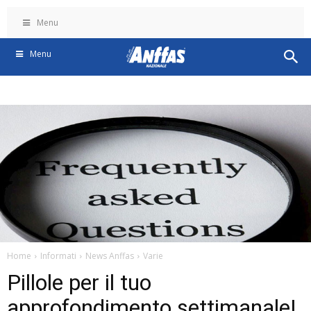
Menu
Menu
Home
Informati
News Anffas
Varie
Pillole per il tuo
approfondimento settimanale!