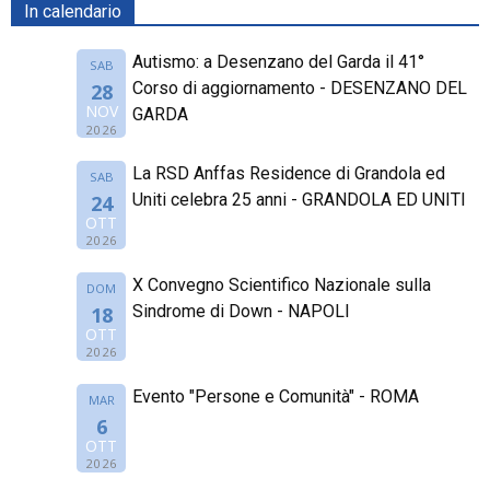
In calendario
Autismo: a Desenzano del Garda il 41°
SAB
Corso di aggiornamento - DESENZANO DEL
28
NOV
GARDA
2026
La RSD Anffas Residence di Grandola ed
SAB
Uniti celebra 25 anni - GRANDOLA ED UNITI
24
OTT
2026
X Convegno Scientifico Nazionale sulla
DOM
Sindrome di Down - NAPOLI
18
OTT
2026
Evento "Persone e Comunità" - ROMA
MAR
6
OTT
2026