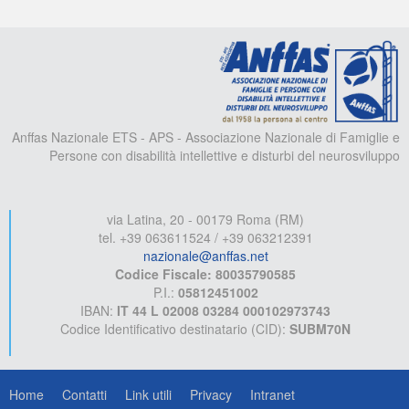
A
Anffas Nazionale ETS - APS - Associazione Nazionale di Famiglie e
Persone con disabilità intellettive e disturbi del neurosviluppo
via Latina, 20 - 00179 Roma (RM)
tel. +39 063611524 / +39 063212391
nazionale@anffas.net
Codice Fiscale: 80035790585
P.I.:
05812451002
IBAN:
IT 44 L 02008 03284 000102973743
Codice Identificativo destinatario (CID):
SUBM70N
Home
Contatti
Link utili
Privacy
Intranet