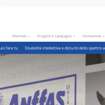
t
Informati
Progetti e Campagne
Formazione
oi fare tu
Disabilità intellettive e disturbi dello spettro a
Inclusione scolastica
Inclusione lavorativa
Notizie dalla FISH
Politiche sociali
Sport
Pillole
Formazione
Avvisi, bandi
Ricerca e Scienza
Welfare locale