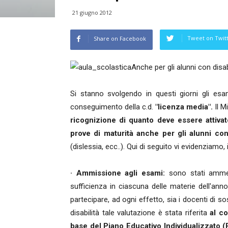
21 giugno 2012
Tweet on Twit
Share on Facebook
Anche per gli alunni con disab
Si stanno svolgendo in questi giorni gli esam
conseguimento della c.d.
"licenza media".
Il M
ricognizione di quanto deve essere attivat
prove di maturità anche per gli alunni con
(dislessia, ecc..). Qui di seguito vi evidenziamo, in 
· Ammissione agli esami:
sono stati ammes
sufficienza in ciascuna delle materie dell'ann
partecipare, ad ogni effetto, sia i docenti di so
disabilità tale valutazione è stata riferita
al co
base del Piano Educativo Individualizzato (