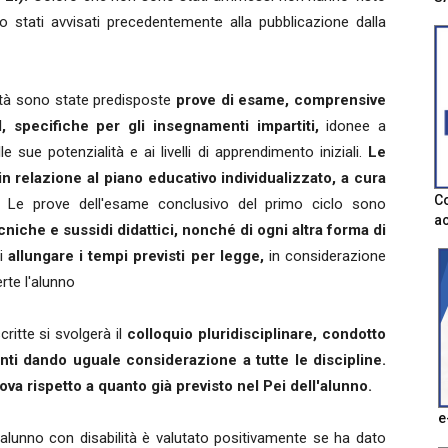
no stati avvisati precedentemente alla pubblicazione dalla
lità sono state predisposte
prove di esame, comprensive
, specifiche per gli insegnamenti impartiti,
idonee a
le sue potenzialità e ai livelli di apprendimento iniziali.
Le
n relazione al piano educativo individualizzato, a cura
Co
Le prove dell'esame conclusivo del primo ciclo sono
ac
cniche e sussidi didattici, nonché di ogni altra forma di
di
allungare i tempi previsti per legge,
in considerazione
erte l'alunno
ritte si svolgerà il
colloquio pluridisciplinare, condotto
enti dando uguale considerazione a tutte le discipline.
va rispetto a quanto già previsto nel Pei dell'alunno.
e
'alunno con disabilità è valutato positivamente se ha dato