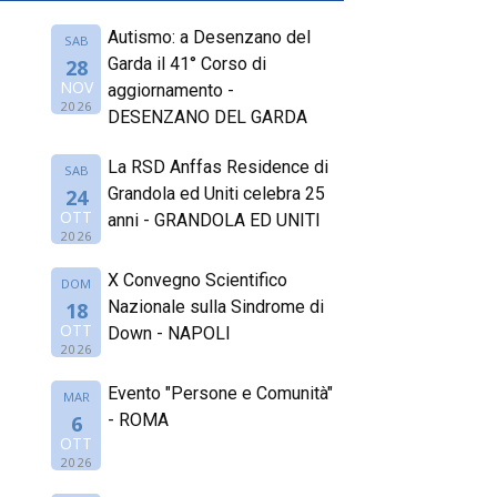
Autismo: a Desenzano del
SAB
Garda il 41° Corso di
28
NOV
aggiornamento -
2026
DESENZANO DEL GARDA
La RSD Anffas Residence di
SAB
Grandola ed Uniti celebra 25
24
OTT
anni - GRANDOLA ED UNITI
2026
X Convegno Scientifico
DOM
Nazionale sulla Sindrome di
18
OTT
Down - NAPOLI
2026
Evento "Persone e Comunità"
MAR
- ROMA
6
OTT
2026