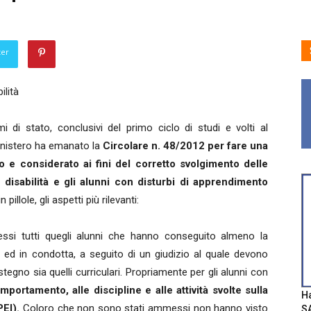
ter
ilità
i di stato, conclusivi del primo ciclo di studi e volti al
inistero ha emanato la
Circolare n. 48/2012 per fare una
o e considerato ai fini del corretto svolgimento delle
 disabilità e gli alunni con disturbi di apprendimento
pillole, gli aspetti più rilevanti:
si tutti quegli alunni che hanno conseguito almeno la
o ed in condotta, a seguito di un giudizio al quale devono
stegno sia quelli curriculari. Propriamente per gli alunni con
mportamento, alle discipline e alle attività svolte sulla
Ha
PEI).
Coloro che non sono stati ammessi non hanno visto
SA