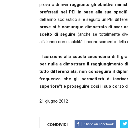
prova o di aver
raggiunto gli obiettivi minis
prefissati nel PEI in base alla sua specif
dell'anno scolastico si è seguito un PEI differ
prove si è comunque dimostrato di aver ass
scelto di seguire
(anche se totalmente dive
all'alunno con disabilità il riconoscimento della
· Iscrizione alla scuola secondaria di II gra
per nulla a dimostrare il raggiungimento di
tutto differenziata, non conseguirà il dip
frequenza che gli permetterà di iscriver
superiore") e proseguire così il suo corso di
21 giugno 2012
CONDIVIDI
Share on Facebook