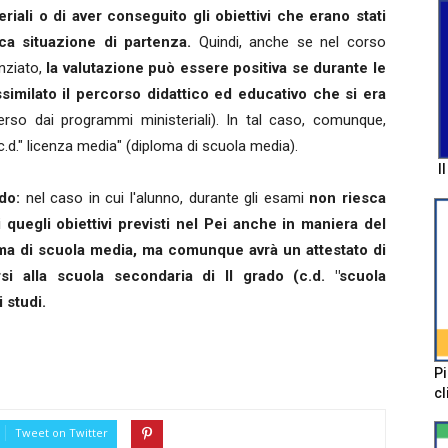
teriali o di aver conseguito gli obiettivi che erano stati
ica situazione di partenza.
Quindi, anche se nel corso
enziato,
la valutazione può essere positiva se durante le
imilato il percorso didattico ed educativo che si era
rso dai programmi ministeriali). In tal caso, comunque,
 c.d." licenza media" (diploma di scuola media).
I
do:
nel caso in cui l'alunno, durante gli esami
non riesca
 quegli obiettivi previsti nel Pei anche in maniera del
loma di scuola media, ma comunque avrà un attestato di
si alla scuola secondaria di II grado (c.d. "scuola
 studi.
Pi
cl
Tweet on Twitter