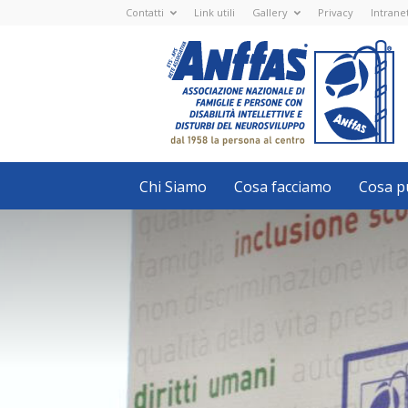
Contatti
Link utili
Gallery
Privacy
Intrane
Anffas
Nazionale
ETS
-
APS
-
Associazione
Nazionale
di
Famiglie
e
Persone
con
Chi Siamo
Cosa facciamo
Cosa pu
disabilità
intellettive
e
disturbi
del
neurosviluppo