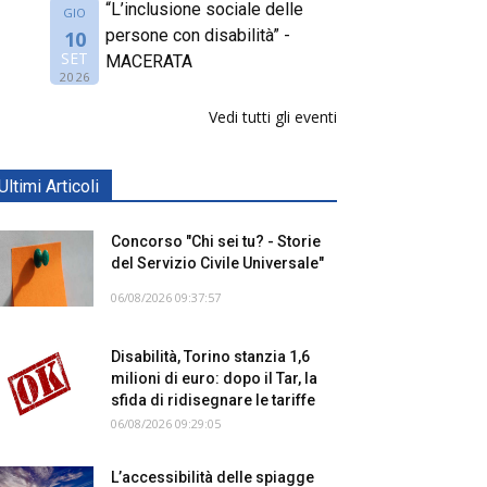
“L’inclusione sociale delle
GIO
persone con disabilità” -
10
SET
MACERATA
2026
Vedi tutti gli eventi
Ultimi Articoli
Concorso "Chi sei tu? - Storie
del Servizio Civile Universale"
06/08/2026 09:37:57
Disabilità, Torino stanzia 1,6
milioni di euro: dopo il Tar, la
sfida di ridisegnare le tariffe
06/08/2026 09:29:05
L’accessibilità delle spiagge