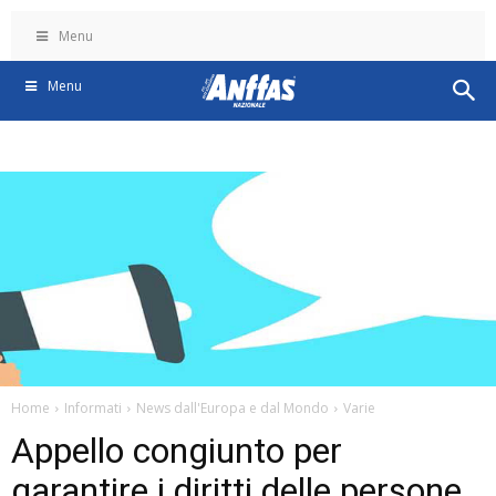
Menu
Menu
Home
Informati
News dall'Europa e dal Mondo
Varie
Appello congiunto per
garantire i diritti delle persone