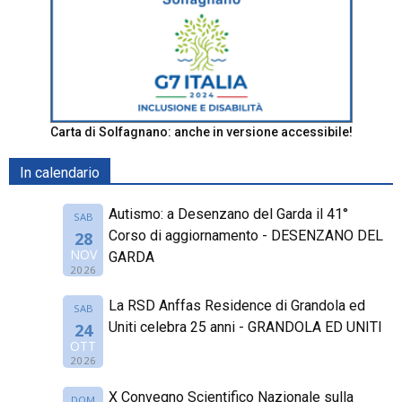
Carta di Solfagnano: anche in versione accessibile!
In calendario
Autismo: a Desenzano del Garda il 41°
SAB
Corso di aggiornamento - DESENZANO DEL
28
NOV
GARDA
2026
La RSD Anffas Residence di Grandola ed
SAB
Uniti celebra 25 anni - GRANDOLA ED UNITI
24
OTT
2026
X Convegno Scientifico Nazionale sulla
DOM