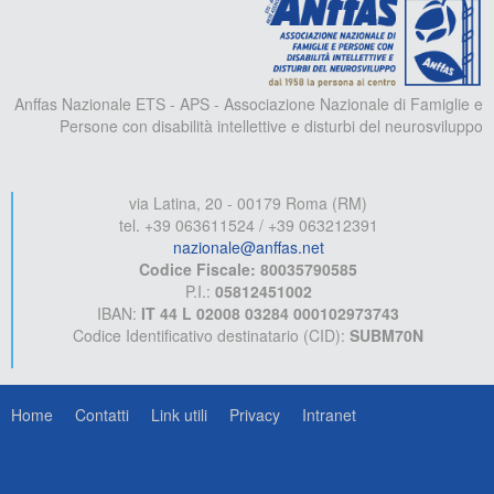
Anffas Nazionale ETS - APS - Associazione Nazionale di Famiglie e
Persone con disabilità intellettive e disturbi del neurosviluppo
via Latina, 20 - 00179 Roma (RM)
tel. +39 063611524 / +39 063212391
nazionale@anffas.net
Codice Fiscale: 80035790585
P.I.:
05812451002
IBAN:
IT 44 L 02008 03284 000102973743
Codice Identificativo destinatario (CID):
SUBM70N
Home
Contatti
Link utili
Privacy
Intranet