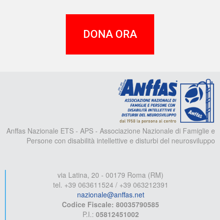
DONA ORA
A
Anffas Nazionale ETS - APS - Associazione Nazionale di Famiglie e
Persone con disabilità intellettive e disturbi del neurosviluppo
via Latina, 20 - 00179 Roma (RM)
tel. +39 063611524 / +39 063212391
nazionale@anffas.net
Codice Fiscale: 80035790585
P.I.:
05812451002