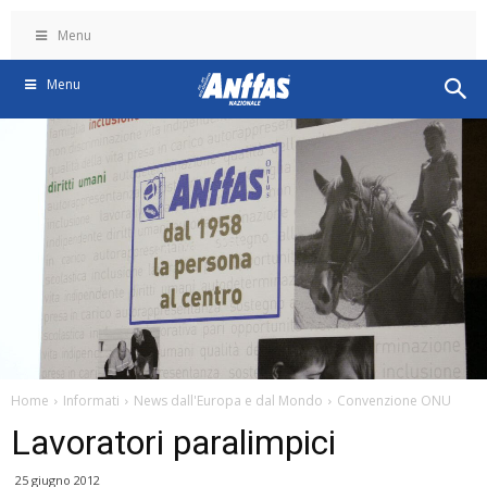
Menu
Menu
Home
Informati
News dall'Europa e dal Mondo
Convenzione ONU
Lavoratori paralimpici
25 giugno 2012