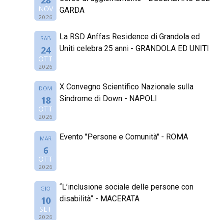
28
NOV
GARDA
2026
La RSD Anffas Residence di Grandola ed
SAB
Uniti celebra 25 anni - GRANDOLA ED UNITI
24
OTT
2026
X Convegno Scientifico Nazionale sulla
DOM
Sindrome di Down - NAPOLI
18
OTT
2026
Evento "Persone e Comunità" - ROMA
MAR
6
OTT
2026
“L’inclusione sociale delle persone con
GIO
disabilità” - MACERATA
10
SET
2026