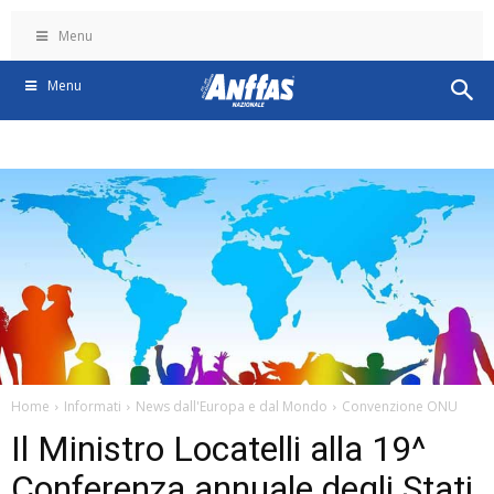
Menu
Menu
Home
Informati
News dall'Europa e dal Mondo
Convenzione ONU
Il Ministro Locatelli alla 19^
Conferenza annuale degli Stati