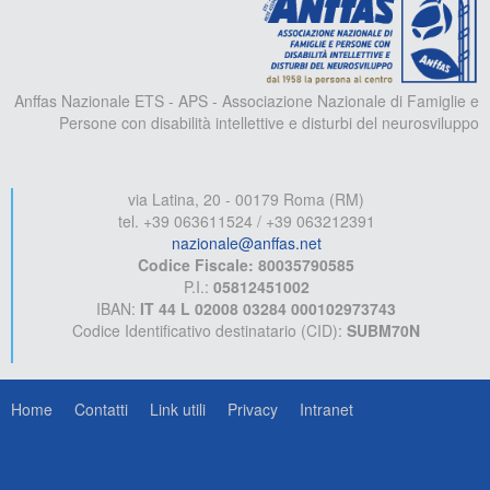
Anffas Nazionale ETS - APS - Associazione Nazionale di Famiglie e
Persone con disabilità intellettive e disturbi del neurosviluppo
via Latina, 20 - 00179 Roma (RM)
tel. +39 063611524 / +39 063212391
nazionale@anffas.net
Codice Fiscale: 80035790585
P.I.:
05812451002
IBAN:
IT 44 L 02008 03284 000102973743
Codice Identificativo destinatario (CID):
SUBM70N
Home
Contatti
Link utili
Privacy
Intranet