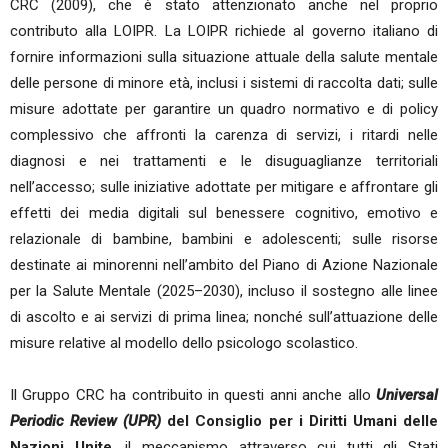
CRC (2009), che è stato attenzionato anche nel proprio
contributo alla LOIPR. La LOIPR richiede al governo italiano di
fornire informazioni sulla situazione attuale della salute mentale
delle persone di minore età, inclusi i sistemi di raccolta dati; sulle
misure adottate per garantire un quadro normativo e di policy
complessivo che affronti la carenza di servizi, i ritardi nelle
diagnosi e nei trattamenti e le disuguaglianze territoriali
nell’accesso; sulle iniziative adottate per mitigare e affrontare gli
effetti dei media digitali sul benessere cognitivo, emotivo e
relazionale di bambine, bambini e adolescenti; sulle risorse
destinate ai minorenni nell’ambito del Piano di Azione Nazionale
per la Salute Mentale (2025–2030), incluso il sostegno alle linee
di ascolto e ai servizi di prima linea; nonché sull’attuazione delle
misure relative al modello dello psicologo scolastico.
Il Gruppo CRC ha contribuito in questi anni anche allo
Universal
Periodic Review (UPR)
del Consiglio per i Diritti Umani delle
Nazioni Unite
, il meccanismo attraverso cui tutti gli Stati