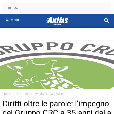
Menu
Menu
Home
Informati
News dall'Italia
Varie
Diritti oltre le parole: l’impegno
del Gruppo CRC a 35 anni dalla