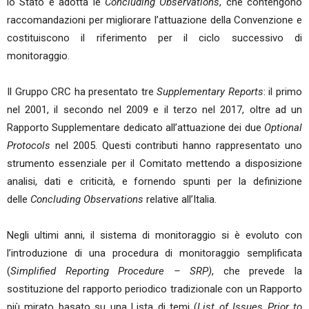
lo Stato e adotta le
Concluding Observations
, che contengono
raccomandazioni per migliorare l’attuazione della Convenzione e
costituiscono il riferimento per il ciclo successivo di
monitoraggio.
Il Gruppo CRC ha presentato tre
Supplementary Reports
: il primo
nel 2001, il secondo nel 2009 e il terzo nel 2017, oltre ad un
Rapporto Supplementare dedicato all’attuazione dei due
Optional
Protocols
nel 2005. Questi contributi hanno rappresentato uno
strumento essenziale per il Comitato mettendo a disposizione
analisi, dati e criticità, e fornendo spunti per la definizione
delle
Concluding Observations
relative all’Italia.
Negli ultimi anni, il sistema di monitoraggio si è evoluto con
l’introduzione di una procedura di monitoraggio semplificata
(
Simplified Reporting Procedure – SRP)
, che prevede la
sostituzione del rapporto periodico tradizionale con un Rapporto
più mirato basato su una Lista di temi (
List of Issues Prior to