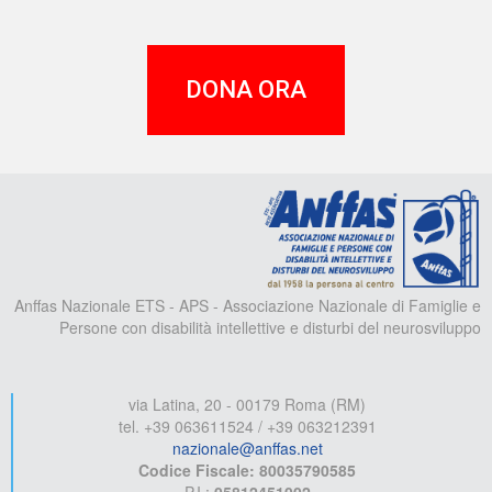
DONA ORA
A
Anffas Nazionale ETS - APS - Associazione Nazionale di Famiglie e
Persone con disabilità intellettive e disturbi del neurosviluppo
via Latina, 20 - 00179 Roma (RM)
tel. +39 063611524 / +39 063212391
nazionale@anffas.net
Codice Fiscale: 80035790585
P.I.:
05812451002