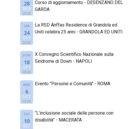
Corso di aggiornamento - DESENZANO DEL
28
NOV
GARDA
2026
La RSD Anffas Residence di Grandola ed
SAB
Uniti celebra 25 anni - GRANDOLA ED UNITI
24
OTT
2026
X Convegno Scientifico Nazionale sulla
DOM
Sindrome di Down - NAPOLI
18
OTT
2026
Evento "Persone e Comunità" - ROMA
MAR
6
OTT
2026
“L’inclusione sociale delle persone con
GIO
disabilità” - MACERATA
10
SET