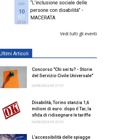
“L’inclusione sociale delle
GIO
persone con disabilità” -
10
SET
MACERATA
2026
Vedi tutti gli eventi
Ultimi Articoli
Concorso "Chi sei tu? - Storie
del Servizio Civile Universale"
06/08/2026 09:37:57
Disabilità, Torino stanzia 1,6
milioni di euro: dopo il Tar, la
sfida di ridisegnare le tariffe
06/08/2026 09:29:05
L’accessibilità delle spiagge