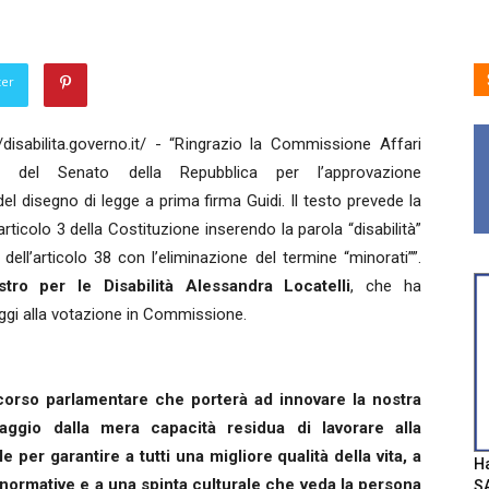
ter
/disabilita.governo.it/ - “Ringrazio la Commissione Affari
ali del Senato della Repubblica per l’approvazione
del disegno di legge a prima firma Guidi. Il testo prevede la
articolo 3 della Costituzione inserendo la parola “disabilità”
 dell’articolo 38 con l’eliminazione del termine “minorati””.
stro per le Disabilità Alessandra Locatelli
, che ha
ggi alla votazione in Commissione.
rcorso parlamentare che porterà ad innovare la nostra
saggio dalla mera capacità residua di lavorare alla
per garantire a tutti una migliore qualità della vita, a
Ha
ni normative e a una spinta culturale che veda la persona
SA