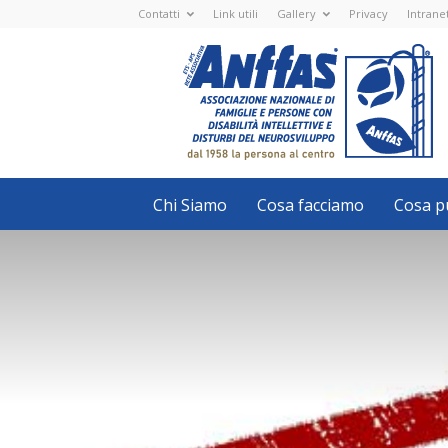
Contatti
Link utili
Gallery
Privacy
Intrane
Anffas
Nazionale
ETS
-
APS
-
Associazione
Nazionale
di
Famiglie
e
Persone
con
Chi Siamo
Cosa facciamo
Cosa pu
disabilità
intellettive
e
disturbi
del
neurosviluppo