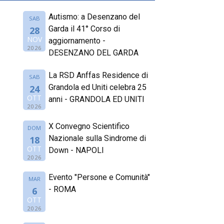
Autismo: a Desenzano del
SAB
Garda il 41° Corso di
28
NOV
aggiornamento -
2026
DESENZANO DEL GARDA
La RSD Anffas Residence di
SAB
Grandola ed Uniti celebra 25
24
OTT
anni - GRANDOLA ED UNITI
2026
X Convegno Scientifico
DOM
Nazionale sulla Sindrome di
18
OTT
Down - NAPOLI
2026
Evento "Persone e Comunità"
MAR
- ROMA
6
OTT
2026