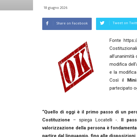
18 giugno 2026
Tweet on Twit
Share on Facebook
Fonte https:/
Costituzion
all’unanimità 
modifica dell’
e la modifica
Così il
Mini
partecipato o
“Quello di oggi è il primo passo di un pe
Costituzione
– spiega Locatelli -.
Il pas
valorizzazione della persona è fondamentale 
partire dal linguaggio, fino alle disposizio