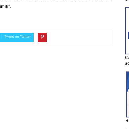
imiti”
.
Tweet on Twitter
Co
ac
e