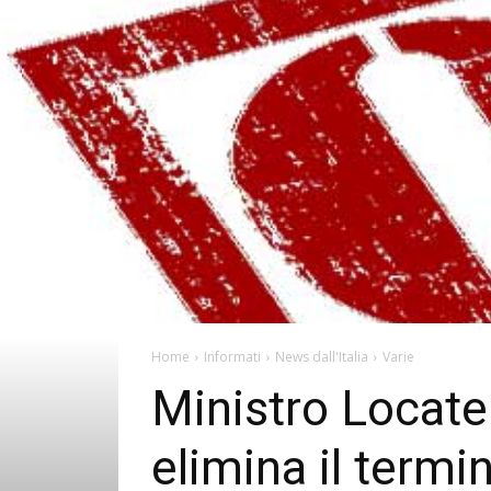
Home
Informati
News dall'Italia
Varie
Ministro Locatell
elimina il termi