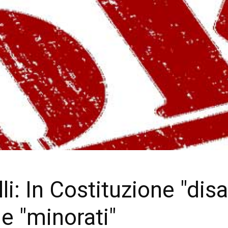
i: In Costituzione "disab
ne "minorati"