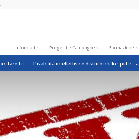
t
Informati
Progetti e Campagne
Formazione
oi fare tu
Disabilità intellettive e disturbi dello spettro a
Inclusione scolastica
Inclusione lavorativa
Notizie dalla FISH
Politiche sociali
Sport
Pillole
Formazione
Avvisi, bandi
Ricerca e Scienza
Welfare locale