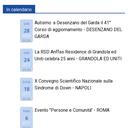
In calendario
Autismo: a Desenzano del Garda il 41°
SAB
Corso di aggiornamento - DESENZANO DEL
28
NOV
GARDA
2026
La RSD Anffas Residence di Grandola ed
SAB
Uniti celebra 25 anni - GRANDOLA ED UNITI
24
OTT
2026
X Convegno Scientifico Nazionale sulla
DOM
Sindrome di Down - NAPOLI
18
OTT
2026
Evento "Persone e Comunità" - ROMA
MAR
6
OTT
2026