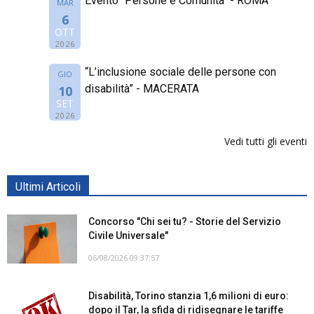
Evento "Persone e Comunità" - ROMA
MAR
6
OTT
2026
“L’inclusione sociale delle persone con
GIO
disabilità” - MACERATA
10
SET
2026
Vedi tutti gli eventi
Ultimi Articoli
Concorso "Chi sei tu? - Storie del Servizio
Civile Universale"
06/08/2026 09:37:57
Disabilità, Torino stanzia 1,6 milioni di euro:
dopo il Tar, la sfida di ridisegnare le tariffe