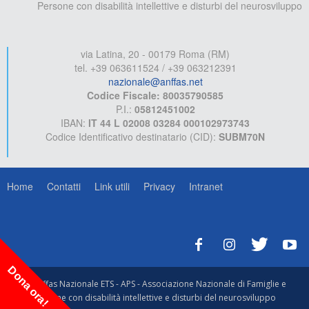
Persone con disabilità intellettive e disturbi del neurosviluppo
via Latina, 20 - 00179 Roma (RM)
tel. +39 063611524 / +39 063212391
nazionale@anffas.net
Codice Fiscale: 80035790585
P.I.:
05812451002
IBAN:
IT 44 L 02008 03284 000102973743
Codice Identificativo destinatario (CID):
SUBM70N
Home
Contatti
Link utili
Privacy
Intranet
Dona ora!
© Anffas Nazionale ETS - APS - Associazione Nazionale di Famiglie e
Persone con disabilità intellettive e disturbi del neurosviluppo