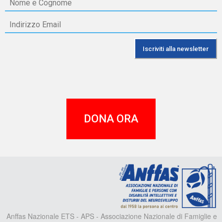
DONA ORA
A
Anffas Nazionale ETS - APS - Associazione Nazionale di Famiglie e