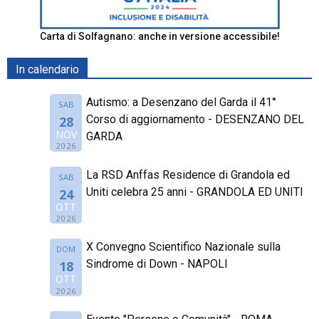
Carta di Solfagnano: anche in versione accessibile!
In calendario
Autismo: a Desenzano del Garda il 41°
SAB
Corso di aggiornamento - DESENZANO DEL
28
NOV
GARDA
2026
La RSD Anffas Residence di Grandola ed
SAB
Uniti celebra 25 anni - GRANDOLA ED UNITI
24
OTT
2026
X Convegno Scientifico Nazionale sulla
DOM
Sindrome di Down - NAPOLI
18
OTT
2026