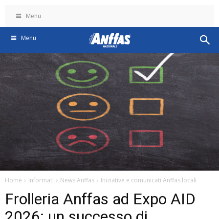
Menu
Menu
Home
Informati
News Anffas
Iniziative e comunicati Anffas locali
Frolleria Anffas ad Expo AID
2026: un successo di