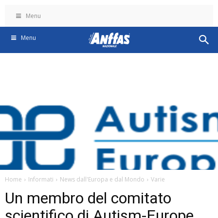
Menu
Menu
Home
Informati
News dall'Europa e dal Mondo
Varie
Un membro del comitato
scientifico di Autism-Europe