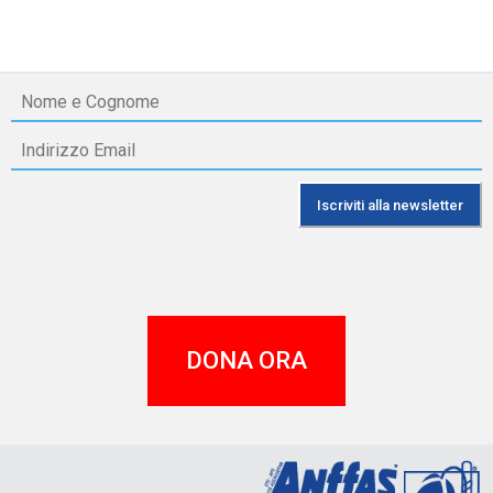
DONA ORA
A