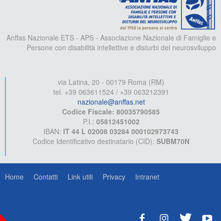
Anffas Nazionale ETS - APS - Associazione Nazionale di Famiglie e
Persone con disabilità intellettive e disturbi del neurosviluppo
via Latina, 20 - 00179 Roma (RM)
tel. +39 063611524 / +39 063212391
nazionale@anffas.net
Codice Fiscale: 80035790585
P.I.:
05812451002
IBAN:
IT 44 L 02008 03284 000102973743
Codice Identificativo destinatario (CID):
SUBM70N
Home
Contatti
Link utili
Privacy
Intranet