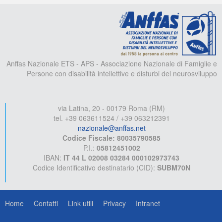
A
Anffas Nazionale ETS - APS - Associazione Nazionale di Famiglie e
Persone con disabilità intellettive e disturbi del neurosviluppo
via Latina, 20 - 00179 Roma (RM)
tel. +39 063611524 / +39 063212391
nazionale@anffas.net
Codice Fiscale: 80035790585
P.I.:
05812451002
IBAN:
IT 44 L 02008 03284 000102973743
Codice Identificativo destinatario (CID):
SUBM70N
Home
Contatti
Link utili
Privacy
Intranet