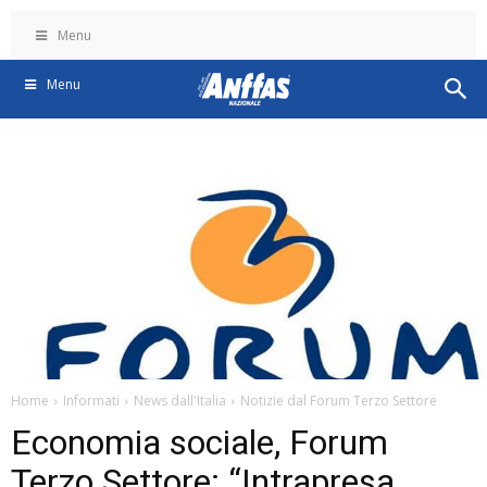
Menu
Menu
Home
Informati
News dall'Italia
Notizie dal Forum Terzo Settore
Economia sociale, Forum
Terzo Settore: “Intrapresa