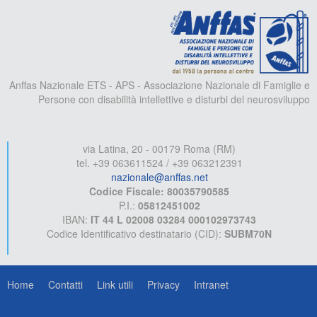
A
Anffas Nazionale ETS - APS - Associazione Nazionale di Famiglie e
Persone con disabilità intellettive e disturbi del neurosviluppo
via Latina, 20 - 00179 Roma (RM)
tel. +39 063611524 / +39 063212391
nazionale@anffas.net
Codice Fiscale: 80035790585
P.I.:
05812451002
IBAN:
IT 44 L 02008 03284 000102973743
Codice Identificativo destinatario (CID):
SUBM70N
Home
Contatti
Link utili
Privacy
Intranet