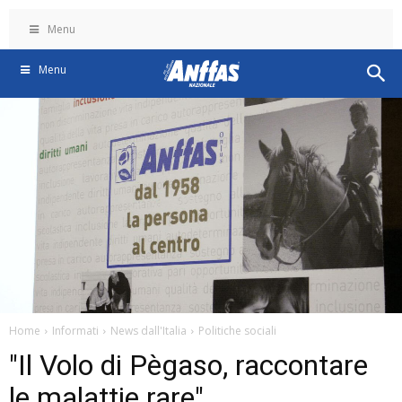
Menu
Menu
Home
Informati
News dall'Italia
Politiche sociali
"Il Volo di Pègaso, raccontare
le malattie rare"