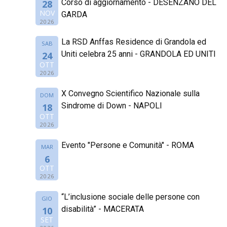
Corso di aggiornamento - DESENZANO DEL
28
NOV
GARDA
2026
La RSD Anffas Residence di Grandola ed
SAB
Uniti celebra 25 anni - GRANDOLA ED UNITI
24
OTT
2026
X Convegno Scientifico Nazionale sulla
DOM
Sindrome di Down - NAPOLI
18
OTT
2026
Evento "Persone e Comunità" - ROMA
MAR
6
OTT
2026
“L’inclusione sociale delle persone con
GIO
disabilità” - MACERATA
10
SET