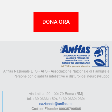
DONA ORA
A
Anffas Nazionale ETS - APS - Associazione Nazionale di Famiglie e
Persone con disabilità intellettive e disturbi del neurosviluppo
via Latina, 20 - 00179 Roma (RM)
tel. +39 063611524 / +39 063212391
nazionale@anffas.net
Codice Fiscale: 80035790585