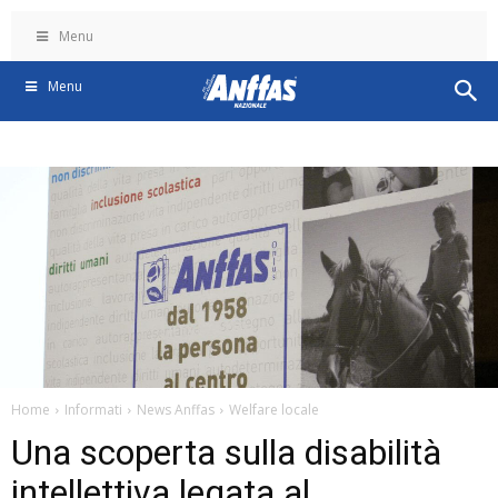
Menu
Menu
Home
Informati
News Anffas
Welfare locale
Una scoperta sulla disabilità
intellettiva legata al