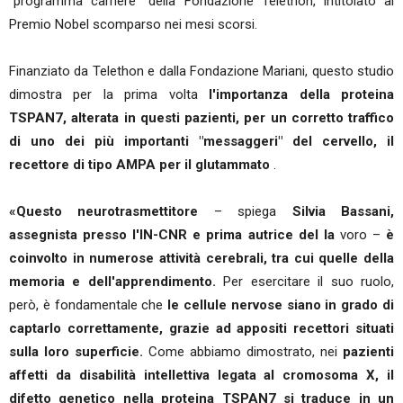
"programma carriere" della Fondazione Telethon, intitolato al
Premio Nobel scomparso nei mesi scorsi.
Finanziato da Telethon e dalla Fondazione Mariani, questo studio
dimostra per la prima volta
l'importanza della proteina
TSPAN7, alterata in questi pazienti, per un corretto traffico
di uno dei più importanti "messaggeri" del cervello, il
recettore di tipo AMPA per il glutammato
.
«Questo neurotrasmettitore
– spiega
Silvia Bassani,
assegnista presso l'IN-CNR e prima autrice del la
voro –
è
coinvolto in numerose attività cerebrali, tra cui quelle della
memoria e dell'apprendimento.
Per esercitare il suo ruolo,
però, è fondamentale che
le cellule nervose siano in grado di
captarlo correttamente, grazie ad appositi recettori situati
sulla loro superficie.
Come abbiamo dimostrato, nei
pazienti
affetti da disabilità intellettiva legata al cromosoma X, il
difetto genetico nella proteina TSPAN7 si traduce in un