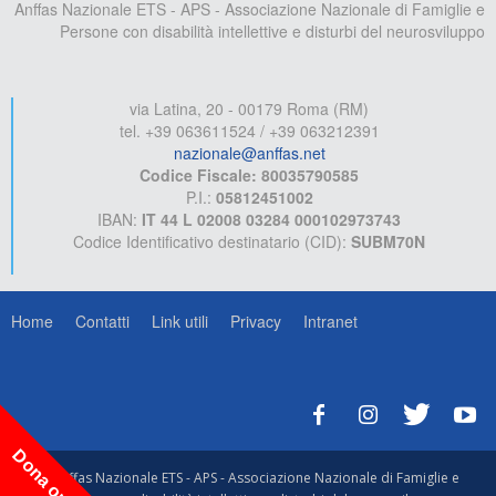
Anffas Nazionale ETS - APS - Associazione Nazionale di Famiglie e
Persone con disabilità intellettive e disturbi del neurosviluppo
via Latina, 20 - 00179 Roma (RM)
tel. +39 063611524 / +39 063212391
nazionale@anffas.net
Codice Fiscale: 80035790585
P.I.:
05812451002
IBAN:
IT 44 L 02008 03284 000102973743
Codice Identificativo destinatario (CID):
SUBM70N
Home
Contatti
Link utili
Privacy
Intranet
Dona ora!
© Anffas Nazionale ETS - APS - Associazione Nazionale di Famiglie e