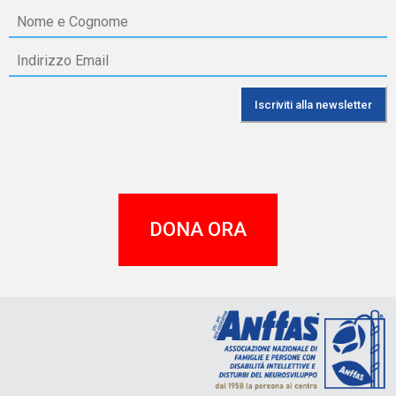
DONA ORA
A