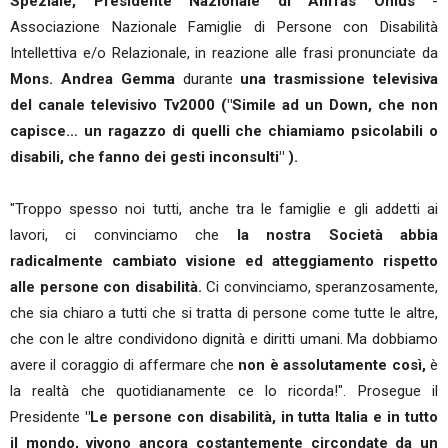
Speziale, Presidente Nazionale di Anffas Onlus
-
Associazione Nazionale Famiglie di Persone con Disabilità
Intellettiva e/o Relazionale, in reazione alle frasi pronunciate da
Mons. Andrea Gemma
durante
una trasmissione televisiva
del canale televisivo Tv2000 ("Simile ad un Down, che non
capisce… un ragazzo di quelli che chiamiamo psicolabili o
disabili, che fanno dei gesti inconsulti" ).
"Troppo spesso noi tutti, anche tra le famiglie e gli addetti ai
lavori, ci convinciamo che
la nostra Società abbia
radicalmente cambiato visione ed atteggiamento rispetto
alle persone con disabilità.
Ci convinciamo, speranzosamente,
che sia chiaro a tutti che si tratta di persone come tutte le altre,
che con le altre condividono dignità e diritti umani. Ma dobbiamo
avere il coraggio di affermare che
non è assolutamente così,
è
la realtà che quotidianamente ce lo ricorda!". Prosegue il
Presidente
"Le persone con disabilità, in tutta Italia e in tutto
il mondo, vivono ancora costantemente circondate da un