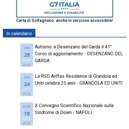
Carta di Solfagnano: anche in versione accessibile!
In calendario
Autismo: a Desenzano del Garda il 41°
SAB
Corso di aggiornamento - DESENZANO DEL
28
NOV
GARDA
2026
La RSD Anffas Residence di Grandola ed
SAB
Uniti celebra 25 anni - GRANDOLA ED UNITI
24
OTT
2026
X Convegno Scientifico Nazionale sulla
DOM
Sindrome di Down - NAPOLI
18
OTT
2026