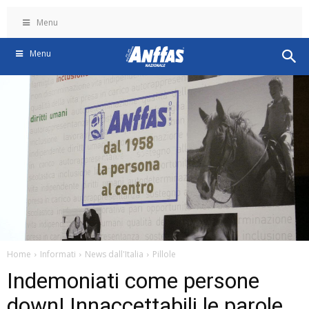
Menu
Menu
Home
Informati
News dall'Italia
Pillole
Indemoniati come persone
down! Innaccettabili le parole