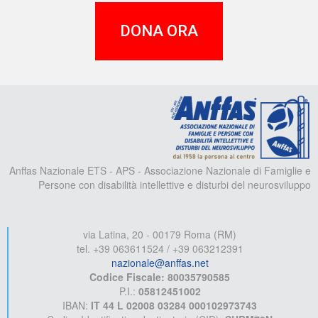
DONA ORA
A
Anffas Nazionale ETS - APS - Associazione Nazionale di Famiglie e
Persone con disabilità intellettive e disturbi del neurosviluppo
via Latina, 20 - 00179 Roma (RM)
tel. +39 063611524 / +39 063212391
nazionale@anffas.net
Codice Fiscale: 80035790585
P.I.:
05812451002
IBAN:
IT 44 L 02008 03284 000102973743