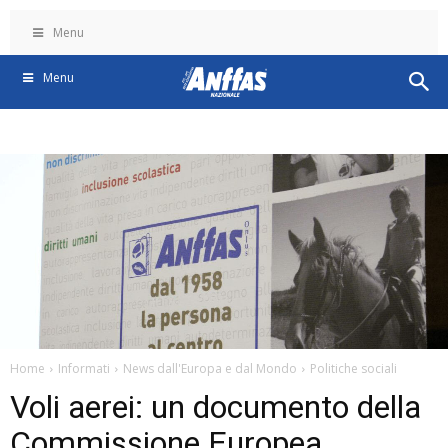
Menu
Menu
Home
Informati
News dall'Europa e dal Mondo
Politiche sociali
Voli aerei: un documento della
Commissione Europea