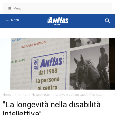
Menu
Menu
Home
Informati
News Anffas
Iniziative e comunicati Anffas locali
"La longevità nella disabilità
intellettiva"