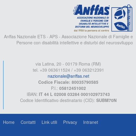
A
Anffas Nazionale ETS - APS - Associazione Nazionale di Famiglie e
Persone con disabilità intellettive e disturbi del neurosviluppo
via Latina, 20 - 00179 Roma (RM)
tel. +39 063611524 / +39 063212391
nazionale@anffas.net
Codice Fiscale: 80035790585
P.I.:
05812451002
IBAN:
IT 44 L 02008 03284 000102973743
Codice Identificativo destinatario (CID):
SUBM70N
Home
Contatti
Link utili
Privacy
Intranet