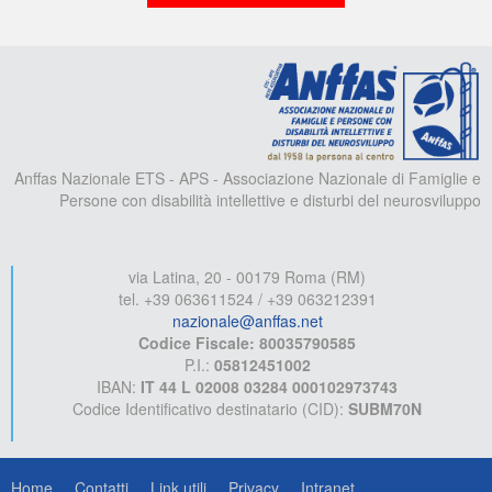
A
Anffas Nazionale ETS - APS - Associazione Nazionale di Famiglie e
Persone con disabilità intellettive e disturbi del neurosviluppo
via Latina, 20 - 00179 Roma (RM)
tel. +39 063611524 / +39 063212391
nazionale@anffas.net
Codice Fiscale: 80035790585
P.I.:
05812451002
IBAN:
IT 44 L 02008 03284 000102973743
Codice Identificativo destinatario (CID):
SUBM70N
Home
Contatti
Link utili
Privacy
Intranet