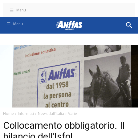
Menu
Menu
Home
Informati
News dall'Italia
Varie
Collocamento obbligatorio. Il
bilancio dell'Isfol