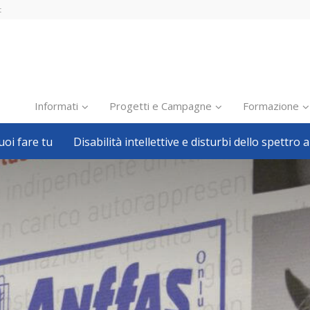
t
Informati
Progetti e Campagne
Formazione
oi fare tu
Disabilità intellettive e disturbi dello spettro a
Inclusione scolastica
Inclusione lavorativa
Notizie dalla FISH
Politiche sociali
Sport
Pillole
Formazione
Avvisi, bandi
Ricerca e Scienza
Welfare locale