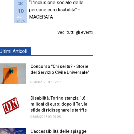
“L’inclusione sociale delle
GIO
persone con disabilità” -
10
SET
MACERATA
2026
Vedi tutti gli eventi
Ultimi Articoli
Concorso "Chi sei tu? - Storie
del Servizio Civile Universale"
06/08/2026 09:37:57
Disabilità, Torino stanzia 1,6
milioni di euro: dopo il Tar, la
sfida di ridisegnare le tariffe
06/08/2026 09:29:05
L’accessibilità delle spiagge