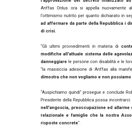
l'approvazione del decreto finalizzato ad a
Anffas Onlus ora si appella nuovamente al 
l'ottimismo nutrito per quanto dichiarato in se
ad affermare da parte della Repubblica i diri
di crisi.
"Gli ultimi provvedimenti in materia di
cont
modifiche all'attuale sistema delle agevolaz
danneggiare
le persone con disabilità e le lo
"la massiccia adesione di Anffas alla manifes
dimostra che non vogliamo e non possiamo
"Auspichiamo quindi" prosegue e conclude Rob
Presidente della Repubblica possa incontrarci: 
nell'angoscia, preoccupazione ed allarme de
relazionale e famiglie che la nostra Ass
risposte concrete
".