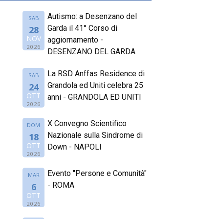
Autismo: a Desenzano del
SAB
Garda il 41° Corso di
28
NOV
aggiornamento -
2026
DESENZANO DEL GARDA
La RSD Anffas Residence di
SAB
Grandola ed Uniti celebra 25
24
OTT
anni - GRANDOLA ED UNITI
2026
X Convegno Scientifico
DOM
Nazionale sulla Sindrome di
18
OTT
Down - NAPOLI
2026
Evento "Persone e Comunità"
MAR
- ROMA
6
OTT
2026