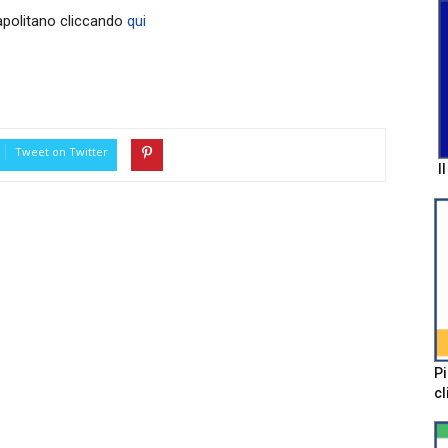
Napolitano cliccando
qui
Tweet on Twitter
I
Pi
cl