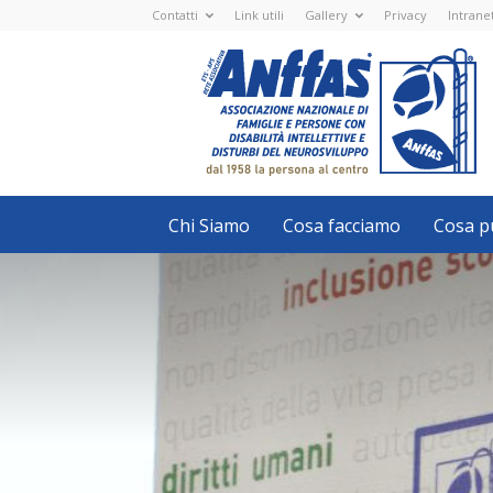
Contatti
Link utili
Gallery
Privacy
Intrane
Anffas
Nazionale
ETS
-
APS
-
Associazione
Nazionale
di
Famiglie
e
Persone
con
Chi Siamo
Cosa facciamo
Cosa pu
disabilità
intellettive
e
disturbi
del
neurosviluppo