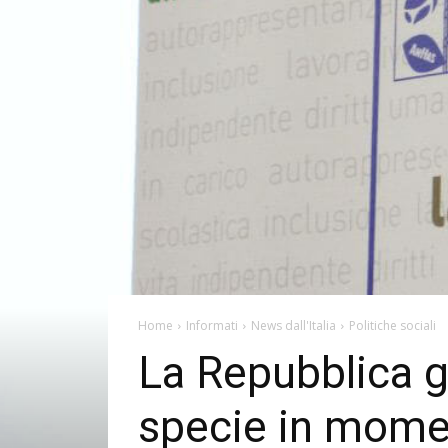
Home
Informati
News dall'Italia
Politiche sociali
La Repubblica gara
specie in moment