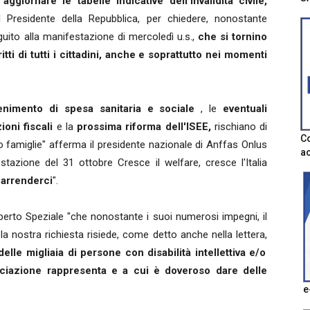
ggiornare le tabelle indicative dell'invalidità civile,
Presidente della Repubblica, per chiedere, nonostante
guito alla manifestazione di mercoledì u.s.,
che si tornino
tti di tutti i cittadini, anche e soprattutto nei momenti
enimento di spesa sanitaria e sociale
, le
eventuali
ioni fiscali
e la
prossima riforma dell'ISEE,
rischiano di
Co
ro famiglie" afferma il presidente nazionale di Anffas Onlus
ac
tazione del 31 ottobre Cresce il welfare, cresce l'Italia
 arrenderci
".
erto Speziale "che nonostante i suoi numerosi impegni, il
la nostra richiesta risiede, come detto anche nella lettera,
lle migliaia di persone con disabilità intellettiva e/o
ociazione rappresenta e a cui è doveroso dare delle
e