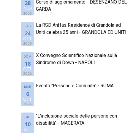
Corso di aggiornamento - DESENZANO DEL
28
NOV
GARDA
2026
La RSD Anffas Residence di Grandola ed
SAB
Uniti celebra 25 anni - GRANDOLA ED UNITI
24
OTT
2026
X Convegno Scientifico Nazionale sulla
DOM
Sindrome di Down - NAPOLI
18
OTT
2026
Evento "Persone e Comunità" - ROMA
MAR
6
OTT
2026
“L’inclusione sociale delle persone con
GIO
disabilità” - MACERATA
10
SET