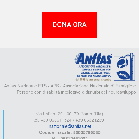
DONA ORA
A
Anffas Nazionale ETS - APS - Associazione Nazionale di Famiglie e
Persone con disabilità intellettive e disturbi del neurosviluppo
via Latina, 20 - 00179 Roma (RM)
tel. +39 063611524 / +39 063212391
nazionale@anffas.net
Codice Fiscale: 80035790585
P.I.:
05812451002