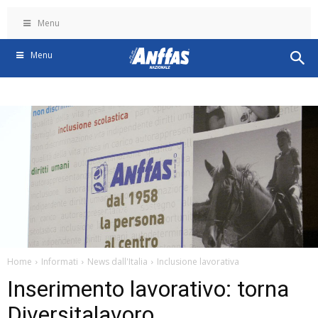
Menu
Menu
Home
Informati
News dall'Italia
Inclusione lavorativa
Inserimento lavorativo: torna
Diversitalavoro