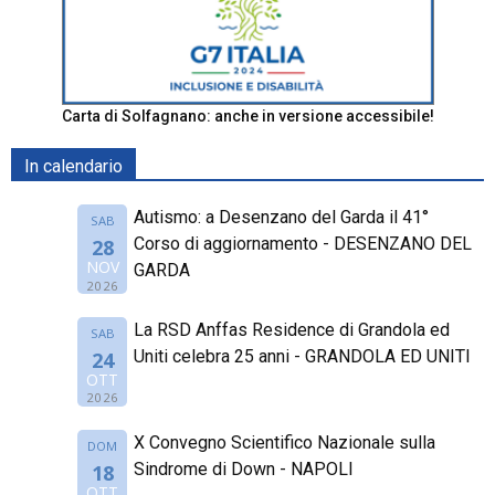
Carta di Solfagnano: anche in versione accessibile!
In calendario
Autismo: a Desenzano del Garda il 41°
SAB
Corso di aggiornamento - DESENZANO DEL
28
NOV
GARDA
2026
La RSD Anffas Residence di Grandola ed
SAB
Uniti celebra 25 anni - GRANDOLA ED UNITI
24
OTT
2026
X Convegno Scientifico Nazionale sulla
DOM
Sindrome di Down - NAPOLI
18
OTT