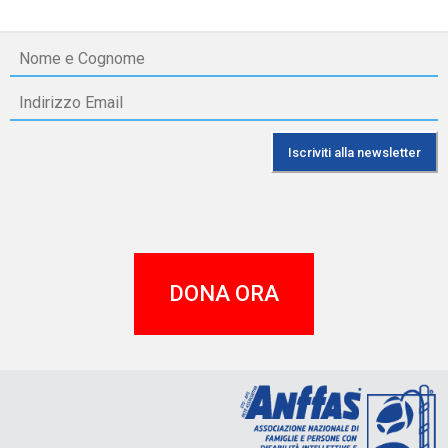
DONA ORA
A