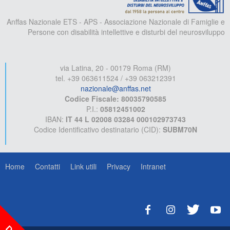
Anffas Nazionale ETS - APS - Associazione Nazionale di Famiglie e
Persone con disabilità intellettive e disturbi del neurosviluppo
via Latina, 20 - 00179 Roma (RM)
tel. +39 063611524 / +39 063212391
nazionale@anffas.net
Codice Fiscale: 80035790585
P.I.:
05812451002
IBAN:
IT 44 L 02008 03284 000102973743
Codice Identificativo destinatario (CID):
SUBM70N
Home
Contatti
Link utili
Privacy
Intranet