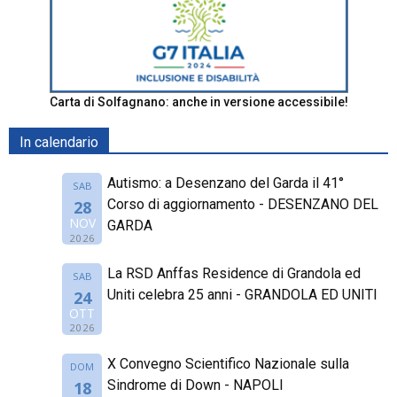
Carta di Solfagnano: anche in versione accessibile!
In calendario
Autismo: a Desenzano del Garda il 41°
SAB
Corso di aggiornamento - DESENZANO DEL
28
NOV
GARDA
2026
La RSD Anffas Residence di Grandola ed
SAB
Uniti celebra 25 anni - GRANDOLA ED UNITI
24
OTT
2026
X Convegno Scientifico Nazionale sulla
DOM
Sindrome di Down - NAPOLI
18