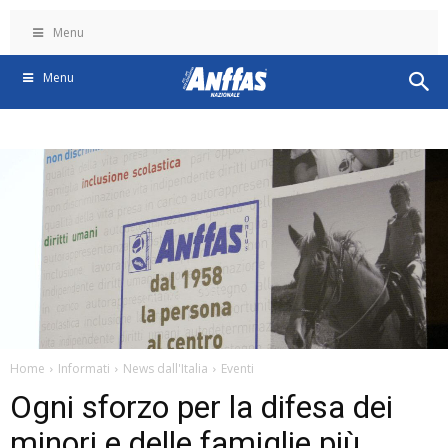
Menu
Menu
Home
Informati
News dall'Italia
Eventi
Ogni sforzo per la difesa dei
minori e delle famiglie più