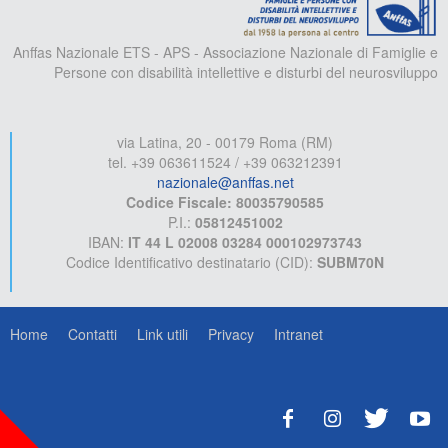
Anffas Nazionale ETS - APS - Associazione Nazionale di Famiglie e
Persone con disabilità intellettive e disturbi del neurosviluppo
via Latina, 20 - 00179 Roma (RM)
tel. +39 063611524 / +39 063212391
nazionale@anffas.net
Codice Fiscale: 80035790585
P.I.:
05812451002
IBAN:
IT 44 L 02008 03284 000102973743
Codice Identificativo destinatario (CID):
SUBM70N
Home
Contatti
Link utili
Privacy
Intranet