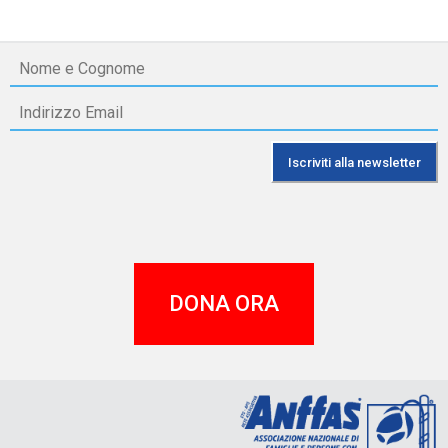
DONA ORA
A