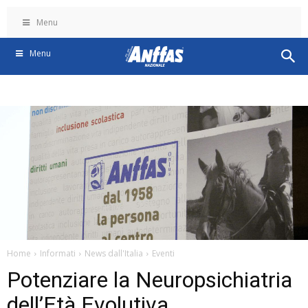
Menu
Menu
Home
Informati
News dall'Italia
Eventi
Potenziare la Neuropsichiatria
dell’Età Evolutiva