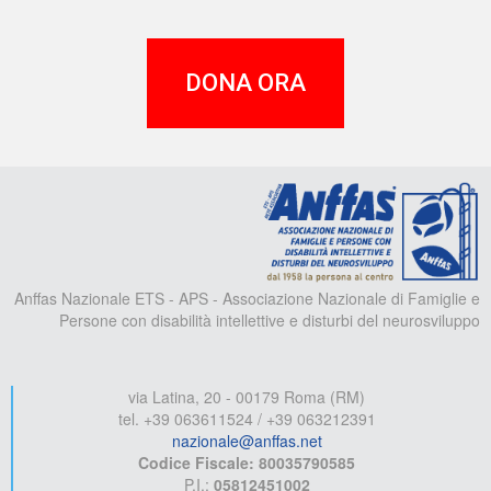
DONA ORA
A
Anffas Nazionale ETS - APS - Associazione Nazionale di Famiglie e
Persone con disabilità intellettive e disturbi del neurosviluppo
via Latina, 20 - 00179 Roma (RM)
tel. +39 063611524 / +39 063212391
nazionale@anffas.net
Codice Fiscale: 80035790585
P.I.:
05812451002