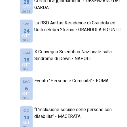
Corso di aggiornamento - DESENZANO DEL
28
NOV
GARDA
2026
La RSD Anffas Residence di Grandola ed
SAB
Uniti celebra 25 anni - GRANDOLA ED UNITI
24
OTT
2026
X Convegno Scientifico Nazionale sulla
DOM
Sindrome di Down - NAPOLI
18
OTT
2026
Evento "Persone e Comunità" - ROMA
MAR
6
OTT
2026
“L’inclusione sociale delle persone con
GIO
disabilità” - MACERATA
10
SET
2026