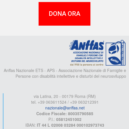
DONA ORA
A
Anffas Nazionale ETS - APS - Associazione Nazionale di Famiglie e
Persone con disabilità intellettive e disturbi del neurosviluppo
via Latina, 20 - 00179 Roma (RM)
tel. +39 063611524 / +39 063212391
nazionale@anffas.net
Codice Fiscale: 80035790585
P.I.:
05812451002
IBAN:
IT 44 L 02008 03284 000102973743