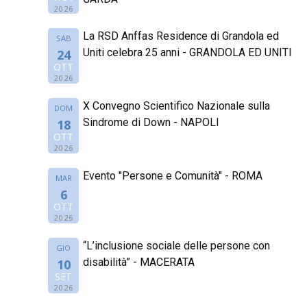
2026
La RSD Anffas Residence di Grandola ed
SAB
Uniti celebra 25 anni - GRANDOLA ED UNITI
24
OTT
2026
X Convegno Scientifico Nazionale sulla
DOM
Sindrome di Down - NAPOLI
18
OTT
2026
Evento "Persone e Comunità" - ROMA
MAR
6
OTT
2026
“L’inclusione sociale delle persone con
GIO
disabilità” - MACERATA
10
SET
2026