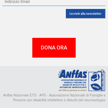
DONA ORA
A
Anffas Nazionale ETS - APS - Associazione Nazionale di Famiglie e
Persone con disabilità intellettive e disturbi del neurosviluppo