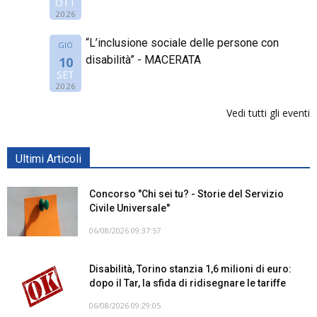
OTT
2026
“L’inclusione sociale delle persone con
GIO
disabilità” - MACERATA
10
SET
2026
Vedi tutti gli eventi
Ultimi Articoli
Concorso "Chi sei tu? - Storie del Servizio
Civile Universale"
06/08/2026 09:37:57
Disabilità, Torino stanzia 1,6 milioni di euro:
dopo il Tar, la sfida di ridisegnare le tariffe
06/08/2026 09:29:05