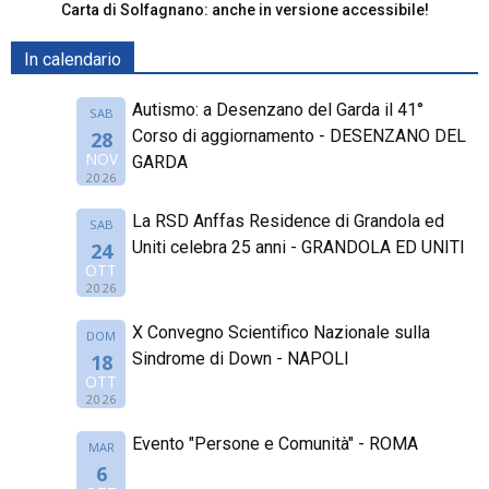
Carta di Solfagnano: anche in versione accessibile!
In calendario
Autismo: a Desenzano del Garda il 41°
SAB
Corso di aggiornamento - DESENZANO DEL
28
NOV
GARDA
2026
La RSD Anffas Residence di Grandola ed
SAB
Uniti celebra 25 anni - GRANDOLA ED UNITI
24
OTT
2026
X Convegno Scientifico Nazionale sulla
DOM
Sindrome di Down - NAPOLI
18
OTT
2026
Evento "Persone e Comunità" - ROMA
MAR
6