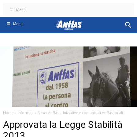
Menu
Menu
Home
Informati
News Anffas
Iniziative e comunicati Anffas locali
Approvata la Legge Stabilità
2013