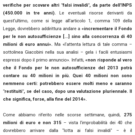
verifiche per scovare altri "falsi invalidi", da parte dell'INPS
(450.000 in tre anni).
Le eventuali risorse derivanti da
quest'ultimo, come si legge all'articolo 1, comma 109 della
Legge, dovrebbero addirittura andare a
«incrementare il Fondo
per le non autosufficienze […] sino alla concorrenza di 40
milioni di euro annui».
Ma «l'attenta lettura di tale comma –
sottolinea Giacobini nella sua analisi – gela i facili entusiasmi
espressi dopo il primo annuncio». Infatti,
«non risponde al vero
che il Fondo per le non autosufficienze del 2013 potrà
contare su 40 milioni in più. Quei 40 milioni non sono
nemmeno certi: potrebbero essere molti meno e saranno
"restituiti", se del caso, dopo una valutazione pluriennale. Il
che significa, forse, alla fine del 2014».
Come abbiamo riferito nelle scorse settimane, quindi,
275
milioni di euro e non 315
– vista l'improbabilità dei 40 che
dovrebbero arrivare dalla "lotta ai falsi invalidi" – è il