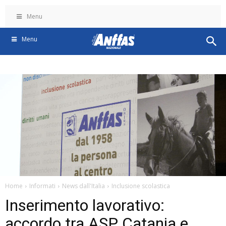
Menu
Menu
Home
Informati
News dall'Italia
Inclusione scolastica
Inserimento lavorativo:
accordo tra ASP Catania e