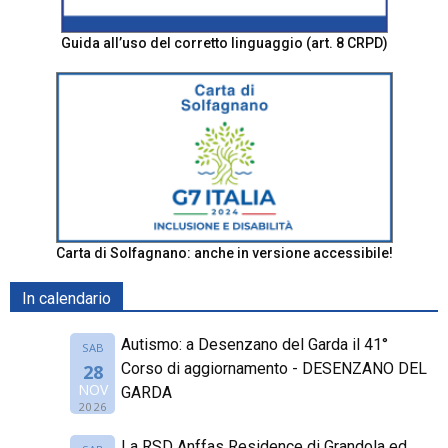
Guida all’uso del corretto linguaggio (art. 8 CRPD)
Carta di Solfagnano: anche in versione accessibile!
In calendario
Autismo: a Desenzano del Garda il 41°
SAB
Corso di aggiornamento - DESENZANO DEL
28
NOV
GARDA
2026
La RSD Anffas Residence di Grandola ed