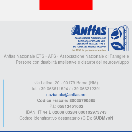
A
Anffas Nazionale ETS - APS - Associazione Nazionale di Famiglie e
Persone con disabilità intellettive e disturbi del neurosviluppo
via Latina, 20 - 00179 Roma (RM)
tel. +39 063611524 / +39 063212391
nazionale@anffas.net
Codice Fiscale: 80035790585
P.I.:
05812451002
IBAN:
IT 44 L 02008 03284 000102973743
Codice Identificativo destinatario (CID):
SUBM70N