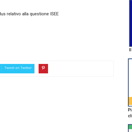
us relativo alla questione ISEE
I
Tweet on Twitter
Pi
cl