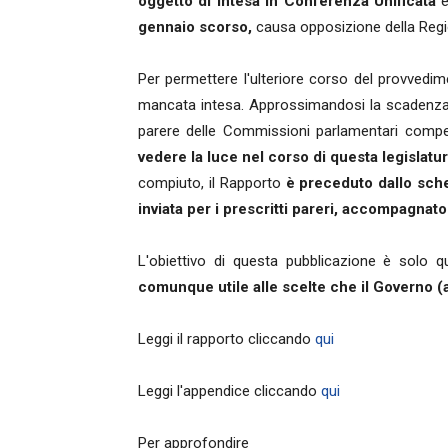
oggetto di intesa in Conferenza Unificata
e
gennaio scorso,
causa opposizione della Reg
Per permettere l'ulteriore corso del provvedimen
mancata intesa. Approssimandosi la scadenza
parere delle Commissioni parlamentari compete
vedere la luce nel corso di questa legislatu
compiuto, il Rapporto
è preceduto dallo sc
inviata per i prescritti pareri, accompagnato 
L'obiettivo di questa pubblicazione è solo q
comunque utile alle scelte che il Governo (a
Leggi il rapporto cliccando
qui
Leggi l'appendice cliccando
qui
Per approfondire