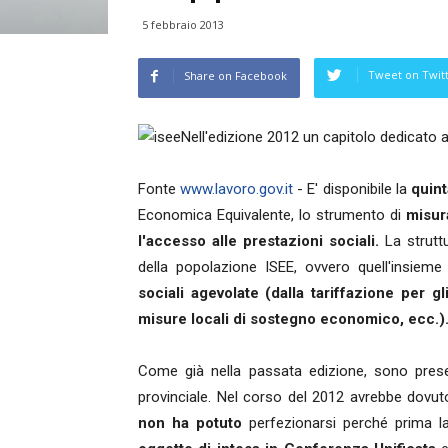
5 febbraio 2013
Tweet on Twit
Share on Facebook
Nell'edizione 2012 un capitolo dedicato a
Fonte
www.lavoro.gov.it
- E' disponibile la
quint
Economica Equivalente, lo strumento di
misur
l'accesso alle prestazioni sociali.
La struttu
della popolazione ISEE, ovvero quell'insieme
sociali agevolate (dalla tariffazione per g
misure locali di sostegno economico, ecc.)
Come già nella passata edizione, sono presen
provinciale. Nel corso del 2012 avrebbe dovu
non ha potuto
perfezionarsi perché prima la