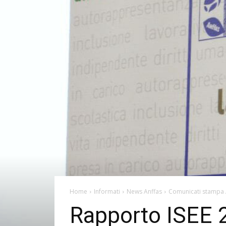
Home
Informati
News Anffas
Comunicati stampa 
Rapporto ISEE 