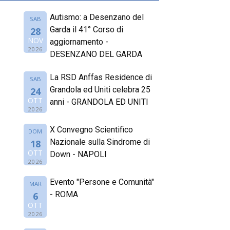
Autismo: a Desenzano del
SAB
Garda il 41° Corso di
28
NOV
aggiornamento -
2026
DESENZANO DEL GARDA
La RSD Anffas Residence di
SAB
Grandola ed Uniti celebra 25
24
OTT
anni - GRANDOLA ED UNITI
2026
X Convegno Scientifico
DOM
Nazionale sulla Sindrome di
18
OTT
Down - NAPOLI
2026
Evento "Persone e Comunità"
MAR
- ROMA
6
OTT
2026