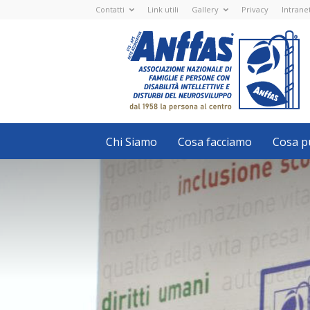
Contatti
Link utili
Gallery
Privacy
Intrane
Anffas
Nazionale
ETS
-
APS
-
Associazione
Nazionale
di
Famiglie
e
Persone
con
Chi Siamo
Cosa facciamo
Cosa pu
disabilità
intellettive
e
disturbi
del
neurosviluppo