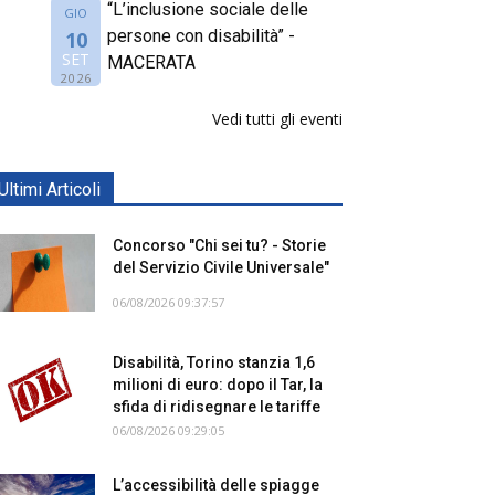
“L’inclusione sociale delle
GIO
persone con disabilità” -
10
SET
MACERATA
2026
Vedi tutti gli eventi
Ultimi Articoli
Concorso "Chi sei tu? - Storie
del Servizio Civile Universale"
06/08/2026 09:37:57
Disabilità, Torino stanzia 1,6
milioni di euro: dopo il Tar, la
sfida di ridisegnare le tariffe
06/08/2026 09:29:05
L’accessibilità delle spiagge