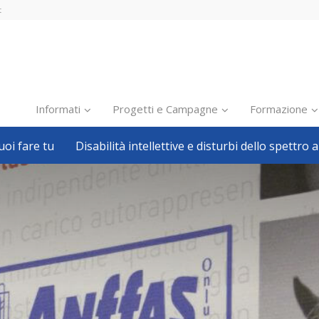
t
Informati
Progetti e Campagne
Formazione
oi fare tu
Disabilità intellettive e disturbi dello spettro a
Inclusione scolastica
Inclusione lavorativa
Notizie dalla FISH
Politiche sociali
Sport
Pillole
Formazione
Avvisi, bandi
Ricerca e Scienza
Welfare locale