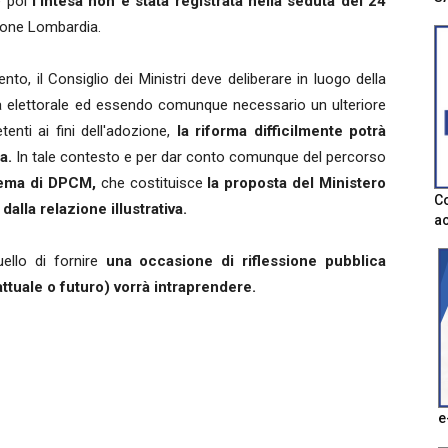
 poi
l'intesa non è stata registrata nella seduta del 24
ione Lombardia.
to, il Consiglio dei Ministri deve deliberare in luogo della
 elettorale ed essendo comunque necessario un ulteriore
nti ai fini dell'adozione,
la riforma difficilmente potrà
ra.
In tale contesto e per dar conto comunque del percorso
hema di DPCM,
che costituisce
la proposta del Ministero
Co
dalla relazione illustrativa.
ac
uello di fornire
una occasione di riflessione pubblica
ttuale o futuro) vorrà intraprendere.
e